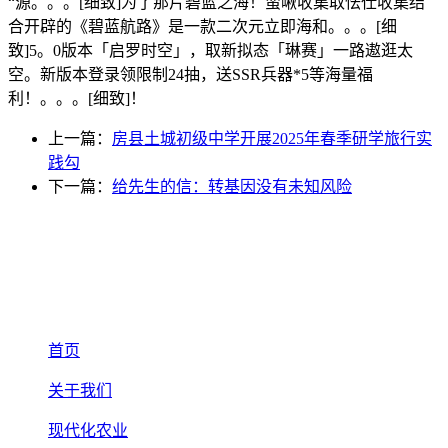
“源。。。[细致]为了那片碧蓝之海！蛮啾收集取怯仕收集结
合开辟的《碧蓝航路》是一款二次元立即海和。。。[细
致]5。0版本「启罗时空」，取新拟态「琳赛」一路遨逛太
空。新版本登录领限制24抽，送SSR兵器*5等海量福
利！。。。[细致]！
上一篇：
房县土城初级中学开展2025年春季研学旅行实
践勾
下一篇：
给先生的信：转基因没有未知风险
首页
关于我们
现代化农业