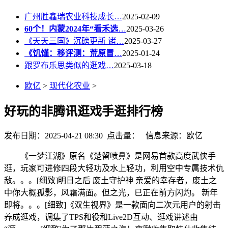
广州胜鑫瑞农业科技成长…
2025-02-09
60个！内蒙2024年“看禾选
…
2025-03-26
《天天三国》沉磅更新 诸…
2025-03-27
《饥馑：移评测：荒原冒
…
2025-01-24
跟罗布乐思类似的逛戏…
2025-03-18
欧亿
>
现代化农业
>
好玩的非腾讯逛戏手逛排行榜
发布日期：2025-04-21 08:30 点击量：
信息来源：欧亿
《一梦江湖》原名《楚留喷鼻》是网易首款高度武侠手
逛，玩家可进修四段大轻功及水上轻功，利用空中专属技术仇
敌。。。[细致]明日之后 废土守护神 亲爱的幸存者，废土之
中你大概孤影，风霜满面。但之光，已正在前方闪灼。 新年
即将。。。[细致]《双生视界》是一款面向二次元用户的射击
养成逛戏，调集了TPS和役和Live2D互动、逛戏讲述由