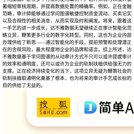
著缩短审核周期，并提高数据处置的精确率。例如，正在金融
范畴，审计師能够通过学问图谱敏捷控制资金流动、买卖记实
以及合规性的相关消息，从而实现及时和阐发。将来，跟着这
一手艺的进一步成长，达不雅数据无望继续正在审计智能化范
畴立异，鞭策更多行业的数字化转型。同时，这也为企业内部
办理供给了新思——通过智能化的手段，提前预警和处理潜正
在的合规风险，最大程度地企业的品牌和诺言。综上所述，达
不雅数据基于学问图谱的从动审计方式不只可以或许提拔审计
的效率和通明度，还可以或许为企业的轨制扶植供给强无力的
支撑。正在经济持续变化的当下，这项立异无疑为鞭策社会的
轨制扶植取通明化奠基了根本，也为将来的审计手艺成长标的
目的供给了无益的。