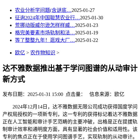
农业分析学问题(含谜底…
2025-01-27
征询2024年中国聪慧农业行…
2025-01-30
荒挪动版威尔逊怎样样威…
2025-01-23
格完美要素市场轨制和法…
2025-01-19
等了整整九年！逛戏大厂…
2025-01-22
欧亿
>
农作物知识
>
达不雅数据推出基于学问图谱的从动审计
新方式
发布日期：2025-01-31 15:00 点击量：
信息来源：欧亿
2024年12月14日，达不雅数据无限公司成功获得国度学问
产权局授权的一项新专利，这一专利的获得标记着达不雅数据
正在人工智能和审计手艺范畴的主要冲破，出格是正在提拔轨
制审计效率和通明度方面，具有显著的社会价值和适用性。该
专利的焦点正在于使用学问图谱手艺，实现轨制的从动审计。