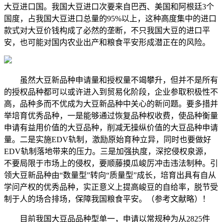
大豆进口国。我国大豆进口次要来自巴西、美国和阿根廷3个
国度，占我国大豆进口总量的95%以上，这种高度集中的进口
款式对大豆价钱构成了必然的垄断，不只我国大豆的进口平
安，也可能对国内农业出产和粮食平安形成潜正在的风险。
虽然大豆新品种申请量和授权量不竭攀升，但并不是所有
的授权品种都可以或许进入到贸易化阶段，企业参取积极性不
高，品种多而不优成为大豆新品种中关心的新问题。要多措并
举培育优秀品种，一是能够通过恢复品种权收费，使品种衡量
申请有益用价值的大豆品种，削减无操纵价值的大豆品种申请
量。二是实施EDV轨制，激励原始育种立异，同时也要做好
EDV轨制落地带来的压力。三是加强执度，深挖侵权泉源，
不要局限于市场上的侵权，要顺藤摸瓜峻厉冲击违法制种。引
领大豆新品种由“数量型”转向“质量型”成长，培育出具有自从
学问产权的优秀品种，实正意义上提高峻豆的自给率，脱节受
制于人的场合排场，保障我国粮食平安。（参考文献略）！
目前我国大豆品品种型单一，申请以常规种为从2825件