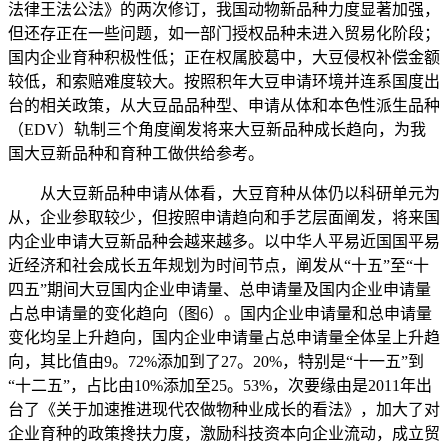
法律王法公法》的两次修订，我国动物新品种力度显著加强，
但还存正在一些问题，如一部门授权品种未进入贸易化阶段；
国内企业育种积极性低；正在权属胶葛中，大豆侵权补偿金额
较低，和索赔难度较大。按照积年大豆申请环境并连系国度出
台的相关政策，从大豆品品种型、申请从体和本色性派生品种
（EDV）轨制三个角度阐发将来大豆新品种成长趋向，为我
国大豆新品种和育种工做供给参考。
从大豆新品种申请从体看，大豆育种从体仍以科研单元为
从，企业参取较少，但按照申请趋向和手艺层面阐发，将来国
内企业申请大豆新品种会越来越多。以中华人平易近国国平易
近经济和社会成长五年规划为时间节点，阐发从“十五”至“十
四五”期间大豆国内企业申请量、总申请量及国内企业申请量
占总申请量的变化趋向（图6）。国内企业申请量和总申请量
变化均呈上升趋向，国内企业申请量占总申请量全体呈上升趋
向，其比值由9。72%添加到了27。20%，特别是“十一五”到
“十二五”，占比由10%添加至25。53%，次要缘由是2011年出
台了《关于加速推进现代农做物种业成长的看法》，加大了对
企业育种的政策搀扶力度，激励科技资本向企业流动，成立贸