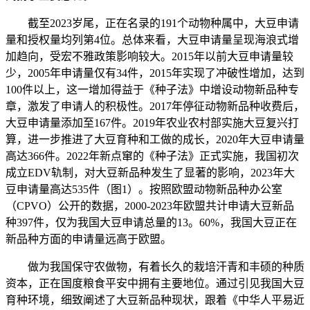
截至2023岁尾，正在名录的191个动物种属中，大豆申请
量和授权量均列第4位。总体来看，大豆申请量呈现海浪式增
加趋向，受宏不雅政策影响较大。2015年以前大豆申请量较
少，2005年申请量仅有34件，2015年实现了冲破性增加，达到
100件以上，这一增加得益于《种子法》中增设动物新品种专
章，激发了申请人的积极性。2017年停征动物新品种收费后，
大豆申请量添加至167件。2019年农业农村部实施大豆复兴打
算，进一步推进了大豆育种和工做的成长，2020年大豆申请量
高达366件。2022年新点窜的《种子法》正式实施，我国初次
成立EDV轨制，对大豆新品种发生了显著的影响，2023年大
豆申请量高达535件（图1）。按照欧盟动物新品种办公室
（CPVO）公开的数据，2000-2023年欧盟共计申请大豆新品
种397件，仅为我国大豆申请总量的13。60%，我国大豆正在
新品种方面的申请量远高于欧盟。
做为我国保守农做物，有着长久的栽培汗青和丰硕的种质
资本，正在国度粮食平安中拥有主要地位。通过引见我国大豆
育种环境，细致阐述了大豆新品种现状，跟着《中华人平易近