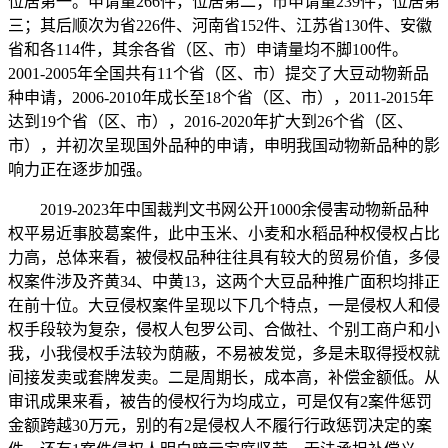
位居第一。申请量266件，位居第二；市申请量239件，位居第
三；其后顺次为省226件、河南省152件、江苏省130件、安徽
省和各114件，其余各省（区、市）申请量均不脚100件。
2001-2005年全国共有11个省（区、市）提交了大豆动物新品
种申请，2006-2010年成长至18个省（区、市），2011-2015年
达到19个省（区、市），2016-2020年扩大到26个省（区、
市），并初次呈现国外品种的申请，申明我国动物新品种的影
响力正在逐步加强。
2019-2023年中国裁判文书网公开1000余侵害动物新品种
权平易近事胶葛案件，此中玉米、小麦和水稻品种权侵权占比
力高，总体来看，被侵权品种往往具有较大的贸易价值，多侵
权案件涉及齐黄34、中黄13，这两个大豆品种推广面积均排正
在前十位。大豆侵权案件呈现以下几个特点，一是侵权人和侵
权手段较为复杂，侵权人包罗公司、合做社、个别工商户和小
我，小我侵权手法较为荫蔽，不易被发觉，多是未取得授权就
间接发卖或套牌发卖。二是周期长，成本高，补偿金额低。从
审讯成果来看，被告的侵权行为均成立，可是仅有2案件惩罚
金额跨越30万元，别的有2是侵权人不履行行政惩罚决定的案