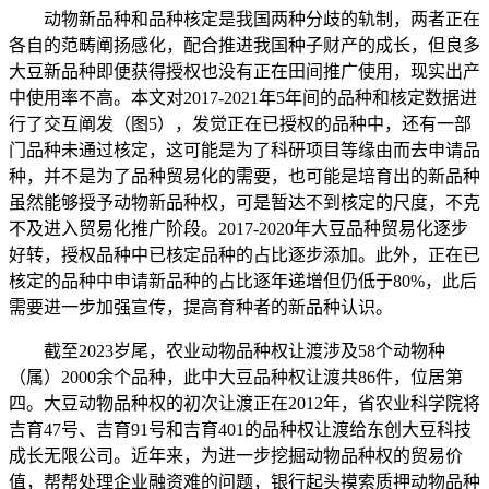
动物新品种和品种核定是我国两种分歧的轨制，两者正在
各自的范畴阐扬感化，配合推进我国种子财产的成长，但良多
大豆新品种即便获得授权也没有正在田间推广使用，现实出产
中使用率不高。本文对2017-2021年5年间的品种和核定数据进
行了交互阐发（图5），发觉正在已授权的品种中，还有一部
门品种未通过核定，这可能是为了科研项目等缘由而去申请品
种，并不是为了品种贸易化的需要，也可能是培育出的新品种
虽然能够授予动物新品种权，可是暂达不到核定的尺度，不克
不及进入贸易化推广阶段。2017-2020年大豆品种贸易化逐步
好转，授权品种中已核定品种的占比逐步添加。此外，正在已
核定的品种中申请新品种的占比逐年递增但仍低于80%，此后
需要进一步加强宣传，提高育种者的新品种认识。
截至2023岁尾，农业动物品种权让渡涉及58个动物种
（属）2000余个品种，此中大豆品种权让渡共86件，位居第
四。大豆动物品种权的初次让渡正在2012年，省农业科学院将
吉育47号、吉育91号和吉育401的品种权让渡给东创大豆科技
成长无限公司。近年来，为进一步挖掘动物品种权的贸易价
值，帮帮处理企业融资难的问题，银行起头摸索质押动物品种