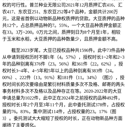
权的可行性。普兰种业无限公司2021年12月质押汇农416、汇
农417、东农豆251、东农豆252等4个品种，金额共计200万
元，这是省首例以动物新品种权质押的贷款。大豆质押的品种
共12个，占总质押品种的7。55%，一个大豆品种质押金额正
在33。3万~200。0万元之间，质押刻日为8个月至1年，相较
于玉米和水稻，大豆质押的品种数量少，且质押金额不高。
截至2023岁尾，大豆已授权品种共1596件。此中73件品种
从申请到授权历时不脚1年（4。57%），授权时长1~2年和2~3
年的品种别离有376件（23。56%）和361件（22。62%），授
权时长3~4年、4~5年和5年以上的品种别离有383件（24。
00%）、222件（13。91%）和181件（11。34%）（图2），授
权时间长的次要缘由是繁衍材料质量多次不及格、邮寄的两头
事务材料多次不及格以及品种存正在等。2020-2022年的大豆
申请总量为1022件，此中正在2024年之前授权的品种492件，
授权时长1年2个月至3年11个月，此中委托测试378件，占授权
量的76。83%，集中测试114件，占授权量的23。17%（图
3）。委托测试大大缩短了授权的时长，正在动物新品种方面
阐扬了主要感化。