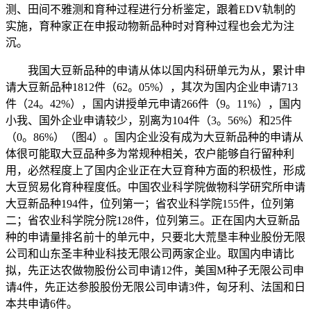
测、田间不雅测和育种过程进行分析鉴定，跟着EDV轨制的
实施，育种家正在申报动物新品种时对育种过程也会尤为注
沉。
我国大豆新品种的申请从体以国内科研单元为从，累计申
请大豆新品种1812件（62。05%），其次为国内企业申请713
件（24。42%），国内讲授单元申请266件（9。11%），国内
小我、国外企业申请较少，别离为104件（3。56%）和25件
（0。86%）（图4）。国内企业没有成为大豆新品种的申请从
体很可能取大豆品种多为常规种相关，农户能够自行留种利
用，必然程度上了国内企业正在大豆育种方面的积极性，形成
大豆贸易化育种程度低。中国农业科学院做物科学研究所申请
大豆新品种194件，位列第一；省农业科学院155件，位列第
二；省农业科学院分院128件，位列第三。正在国内大豆新品
种的申请量排名前十的单元中，只要北大荒垦丰种业股份无限
公司和山东圣丰种业科技无限公司两家企业。取国内申请比
拟，先正达农做物股份公司申请12件，美国M种子无限公司申
请4件，先正达参股股份无限公司申请3件，匈牙利、法国和日
本共申请6件。