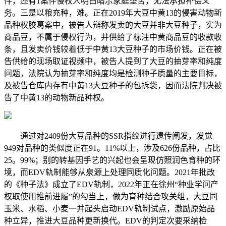
件，还有1案件侵权人明白暗示家庭坚苦，无法承担补偿义
务。三是以粮充种，难。正在2019年大豆中黄13的侵害动物新
品种权胶葛案中，被告人辩称发卖的大豆并非大豆种子，实为
商品豆，不属于侵权行为，并供给了标注中黄商品豆的收款收
条，且发卖价钱较着低于中黄13大豆种子的市场价钱。正在被
告供给的现场取证视频中，被告人提到了大豆的抽芽率和纯度
问题，法院认为抽芽率和纯度均是检测种子质量的主要目标，
及被告仓库内存有中黄13大豆种子的包拆袋，因而法院判决被
告了中黄13的动物新品种权。
通过对2409份大豆品种的SSR指纹进行遗传阐发，发觉
949对品种的类似度正在91。11%以上，涉及626份品种，占比
25。99%；别的转基因手艺的兴起也会呈现仿照润色育种的环
境，而EDV轨制能够从泉源上处理同质化问题。2021年批改
的《种子法》成立了EDV轨制，2022年正在徐州“种业学问产
权取使用推前进履”的勾当上，做为育种结合攻关组，大豆同
玉米、水稻、小麦一并起头启动EDV轨制试点，激励原始品
种立异，推进大豆品种更新换代。EDV的判定次要采纳检