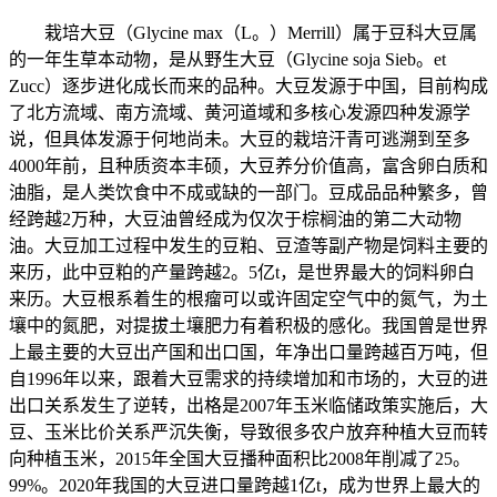
栽培大豆（Glycine max（L。）Merrill）属于豆科大豆属
的一年生草本动物，是从野生大豆（Glycine soja Sieb。et
Zucc）逐步进化成长而来的品种。大豆发源于中国，目前构成
了北方流域、南方流域、黄河道域和多核心发源四种发源学
说，但具体发源于何地尚未。大豆的栽培汗青可逃溯到至多
4000年前，且种质资本丰硕，大豆养分价值高，富含卵白质和
油脂，是人类饮食中不成或缺的一部门。豆成品品种繁多，曾
经跨越2万种，大豆油曾经成为仅次于棕榈油的第二大动物
油。大豆加工过程中发生的豆粕、豆渣等副产物是饲料主要的
来历，此中豆粕的产量跨越2。5亿t，是世界最大的饲料卵白
来历。大豆根系着生的根瘤可以或许固定空气中的氮气，为土
壤中的氮肥，对提拔土壤肥力有着积极的感化。我国曾是世界
上最主要的大豆出产国和出口国，年净出口量跨越百万吨，但
自1996年以来，跟着大豆需求的持续增加和市场的，大豆的进
出口关系发生了逆转，出格是2007年玉米临储政策实施后，大
豆、玉米比价关系严沉失衡，导致很多农户放弃种植大豆而转
向种植玉米，2015年全国大豆播种面积比2008年削减了25。
99%。2020年我国的大豆进口量跨越1亿t，成为世界上最大的