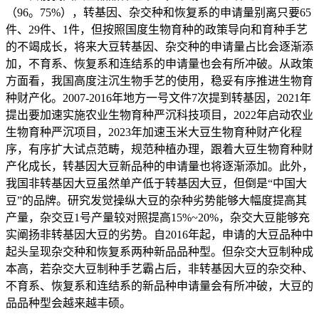
（96。75%），转基因、杂交种和恢复系的申请量别离只要65
件、29件、1件，但按照国度生物育种的政策导向和育种手艺
的不竭成长，将来大豆转基因、杂交种的申请量占比会逐渐添
加，不育系、恢复系和连结系的申请量也会有所冲破。从政策
方面看，我国高度注沉生物手艺的使用，稳妥有序推进生物育
种财产化。2007-2016年地方一号文件7次提到转基因，2021年
提出要加速实施农业生物育种严沉科技项目，2022年启动农业
生物育种严沉项目，2023年加速玉米大豆生物育种财产化程
序，有序扩大试点范畴，规范种植办理，跟着大豆生物育种财
产化成长，转基因大豆新品种的申请量也将逐渐添加。此外，
我国非转基因大豆虽然单产低于转基因大豆，但倒是“中国大
豆”的品牌。研究发觉操纵大豆的杂种劣势能够大幅度提高其
产量，杂交豆1号产量较对照提高15%~20%，杂交大豆能够充
实阐扬非转基因大豆的劣势。自2016年起，申请的大豆品种中
起头呈现杂交种和恢复系两种新品品种型。但杂交大豆制种成
本高，若杂交大豆制种手艺霸占后，非转基因大豆的杂交种、
不育系、恢复系和连结系的新品种申请量会有所冲破，大豆的
品品种型会越来越丰硕。