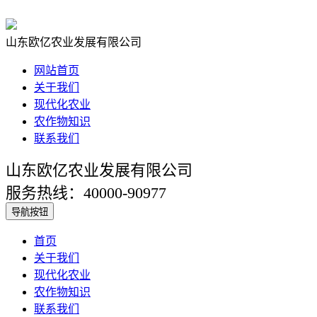
山东欧亿农业发展有限公司
网站首页
关于我们
现代化农业
农作物知识
联系我们
山东欧亿农业发展有限公司
服务热线：40000-90977
导航按钮
首页
关于我们
现代化农业
农作物知识
联系我们