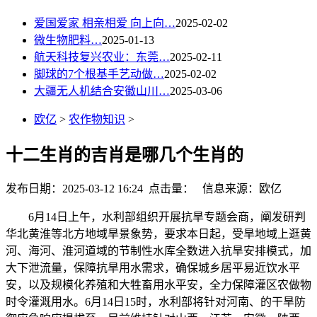
爱国爱家 相亲相爱 向上向…
2025-02-02
微生物肥料…
2025-01-13
航天科技复兴农业：东莞…
2025-02-11
脚球的7个根基手艺动做…
2025-02-02
大疆无人机结合安徽山川…
2025-03-06
欧亿
>
农作物知识
>
十二生肖的吉肖是哪几个生肖的
发布日期：2025-03-12 16:24 点击量：
信息来源：欧亿
6月14日上午，水利部组织开展抗旱专题会商，阐发研判
华北黄淮等北方地域旱景象势，要求本日起，受旱地域上逛黄
河、海河、淮河道域的节制性水库全数进入抗旱安排模式，加
大下泄流量，保障抗旱用水需求，确保城乡居平易近饮水平
安，以及规模化养殖和大牲畜用水平安，全力保障灌区农做物
时令灌溉用水。6月14日15时，水利部将针对河南、的干旱防