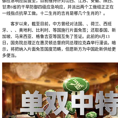
御应急响应提拔至，目前维持针对山西、江苏、安徽、陕西、
甘肃6省的干旱防御四级应急响应，并派出两个工做组正正在
一线指点抗旱工做。十二生肖的吉肖是哪几个生肖的？。
客岁以来，截至目前，中方曾经对法国、、荷兰、西班
牙、、、奥地利、比利时、等国施行片面免签；还取泰国、新
加坡、马来西亚、格鲁吉亚等国互免了签证。此前的6月13
日，国务院总理正在惠灵顿总督府同总理拉克森举行漫谈。暗
示，将把纳入片面免签国度范畴，但愿新方为中国赴新供给更
多便当。