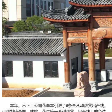
本年，禾下土公司花血本引进了6条全从动炒货出产线，
可炒制喷鼻榧、核桃、花生等一系列炒货。出产线上的色选