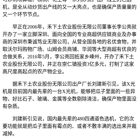
机，是全从动炒货出产线的又一大亮点，也是确保产质量量的
又一个环节节点。
早正在2006年，禾下土农业股份无限公司董事长李公亮就
开办了一家立脚深圳、面向全国的专业商超供应链商业及办事
商的深圳市秉诚笃业无限公司，从营全国各地的名优食物，并
取沃尔玛购物广场、山姆会员商铺、华润等大型商超有优良的
合做关系，2016年5月，李公亮回抵家乡嵊州，开办了禾下土
农业股份无限公司，并正在崇仁镇投资3亿多元，打制了这家
高尺度高起点的农产物企业。
据禾下土农业股份无限公司出产厂长刘建新引见，该X光
机是目前国内最先辈的一台X光机，能够把瓜子里面的一些异
物，好比石子、玻璃、金属等全数剔除清洁，确保产物里面没
有杂质。
刘建新引见说，国内最先辈的480四通道色选机，它的次
要功能就是把瓜子里面有霉点的、或者不敷丰满的选出来并裁
减掉。