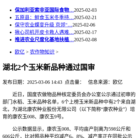
保加利亚索非亚国际食物
…
2025-02-03
五原县：鲜食玉米冬季持…
2025-02-21
保守农业蝶变升级 京郊“…
2025-02-06
揪心司机开皮卡救人遇难…
2025-02-17
推进农业尺度化基地扶植
…
2025-02-08
欧亿
>
农作物知识
>
湖北2个玉米新品种通过国审
发布日期：2025-03-06 14:43 点击量：
信息来源：欧亿
近日，国度农做物品种核定委员会办公室公示通过初审的
部门水稻、玉米品种名单，6个上榜玉米新品种中有2个来自湖
北，为湖北康农种业股份无限公司（以下简称“康农种业”）培
育的康农玉008、康农玉9号。
公示数据显示，康农玉008、平均亩产别离为598公斤和
606公斤，比对照品种平均减产6。8%、减产率正在同批公示