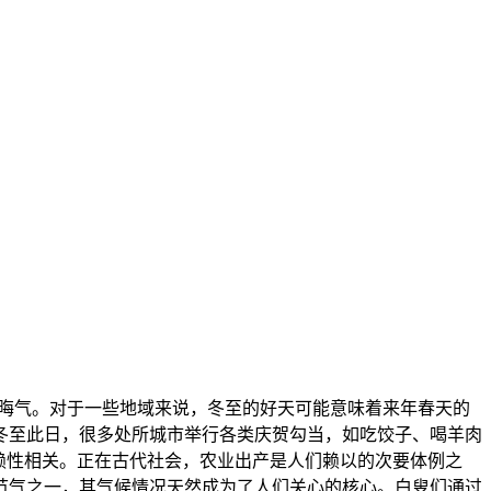
晦气。对于一些地域来说，冬至的好天可能意味着来年春天的
冬至此日，很多处所城市举行各类庆贺勾当，如吃饺子、喝羊肉
赖性相关。正在古代社会，农业出产是人们赖以的次要体例之
节气之一，其气候情况天然成为了人们关心的核心。白叟们通过