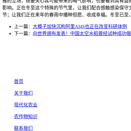
雅的立场，既要关心其可能带来的晦气影响，也要看到其有益
影响。正在冬至这个特殊的节气里，让我们配合感触感染保守
节；让我们正在来年的春雨中播种但愿、收成幸福。冬至已至
上一篇：
大模子加快沉构阿里AI4S也正在改变科研体例
下一篇：
向世界颁布发表！中国太空水稻曾经试种成功俄
首页
关于我们
现代化农业
农作物知识
联系我们