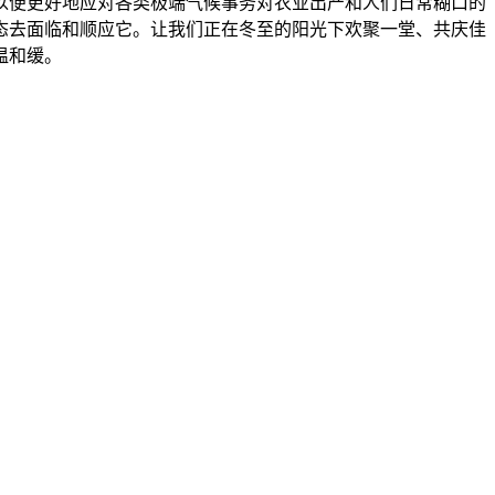
以便更好地应对各类极端气候事务对农业出产和人们日常糊口的
态去面临和顺应它。让我们正在冬至的阳光下欢聚一堂、共庆佳
温和缓。