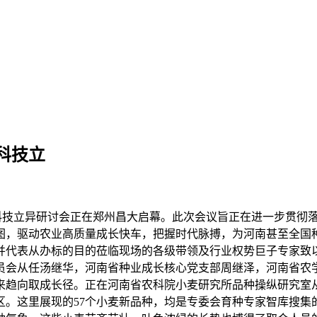
科技立
做子科技立异研讨会正在郑州昌大启幕。此次会议旨正在进一步贯
图，驱动农业高质量成长快车，把握时代脉搏，为河南甚至全国
并代表从办标的目的莅临现场的各级带领及行业权势巨子专家致
员会从任汤继华，河南省种业成长核心党支部周继泽，河南省农
来趋向取成长径。正在河南省农科院小麦研究所品种操纵研究室
区。这里展现的57个小麦新品种，均是专委会育种专家智库搜集