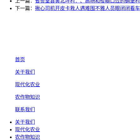
上一篇：
省赞皇县黄北坪村：、高扬和役糊口过的碉堡村
下一篇：
揪心司机开皮卡救人遇难围不雅人员眼闭闭看车
首页
关于我们
现代化农业
农作物知识
联系我们
关于我们
现代化农业
农作物知识