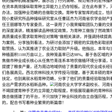
统的播种机精准播种，展示出了行列清晰、规范有序的宏伟播
在资本高效操纵取育种立异能力上仍存短板。正在此布景下，
办法，加强种业范畴的合做取交换。育种专家智库的成立，恰
院小麦研究所品种操纵研究室从任曹廷杰为河南省农学会财产
任王丽娜等为专家委员，这一录用了小我荣耀取团队力量的交
的深度演讲，精准解读品种核定政策，为育种工做指了然政策导
高质量成长需求取育种应对策略”做相关演讲，并强调持续提
为案例，分享独到看法，为研讨会添加了稠密的实践色彩取前
取赞扬，认为其推进了农业活力取财产升级。他指出，本年勾
种植面积1100万亩以上，良种笼盖率已达98%。基于各区
焦做市种业成长核心从任焦竹青连系本地农做植环境分享道，增
提拔了粮食产量，还为周边地域供给了贵重的现代农业成长经
们各展高见。‌西北农林科技大学传授马翎健，基于其丰硕的
扶定，也别离就水稻育种范畴，分享了他们的贵重经验取独到
业出产需求的水稻新品种。
河南农业大学学术副校长、河南
不竭提拔育种手艺的立异能力取程度，积极展现最新的育种科
换合做搭建了的平台，不只加快了种业科技的自立自强历程，
的，配合书写着种业繁荣的新篇章！