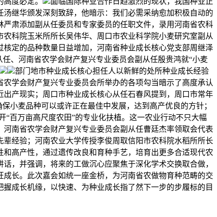
高度必定‌。
面临国际种业合作日趋激烈的现状，我国种业正
任汤继华颁发深刻致辞，他暗示：我们必需采纳愈加积极自动的
林严肃添加副从任委员和专家委员的任职文件，录用河南省农科
市农科院玉米所所长吴伟华、周口市农业科学院小麦研究室副从
过核定的品种数量日益增加，河南省种业成长核心党支部周继泽
从任、河南省农学会财产复兴专业委员会副从任殷贵鸿就“小麦
部门地市种业成长核心担任人以新鲜的处所种业成长经验
省农学会财产复兴专业委员会所举办的各项勾当暗示了高度承认
近出产现实；周口市种业成长核心从任石春风提到，周口市常年
，确保小麦品种可以或许正在最佳中发展，达到高产优良的方针；
开“百万亩高尺度农田”的专业化扶植。这一农业行动不只大幅
、河南省农学会财产复兴专业委员会副从任曹廷杰率领取会代表
先辈经验；河南农业大学传授李俊周取信阳市农科院水稻所所长
性和高产性，通过遗传改良和育种手艺，培育出更多合适现代农
讲话，并强调，将来的工做沉心应聚焦于深化学术交换取合做，
旺成长。此次嘉会如统一座金桥，为河南省农做物育种范畴的交
把握成长机缘，以快速、为种业成长指了然下一步的步履标的目