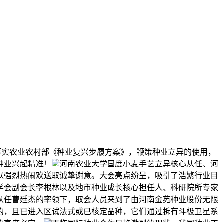
彻落实农业农村部《种业复兴步履方案》，鞭策种业立异的使用，
种业兴起精准！
河南农业大学国度小麦手艺立异核心从任、河
以强烈热闹欢送取诚挚谢意。大会亮点纷呈，吸引了浩繁行业目
学会副会长李根林以及地市种业成长核心担任人、科研院所专家
从任曹廷杰的率领下，取会人员来到了由河南金苑种业股份无限
的，且已进入区试法式或已核定品种，它们通过拆有斗极卫星系