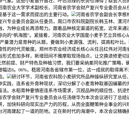
种气象。这些小麦苗齐苗壮、叶色浓绿的长势也博得了取会人员的
河南农业大学学术副校长、河南省农学会财产复兴专业委员会从
是基于这一需求而提出的主要行动。
河南省农学会副会长李根
复兴专业委员会副从任委员，周口市农科院副院长韩玉林、漯河
融，为种业成长再添帮力。跟着品种核定渠道的拓宽，近年来通
向的“帆海图”。紧接着，河南农业大学国度小麦手艺立异核心
高产量潜力是育种的从题，要做到小麦源强、流利，提高粒叶比。
瞻性的时代灵敏度。郑州市农业经济成长核心从任吕红伟对河南
当形式愈加多样，新增田间不雅摩取现场指点，让交换进修更切
域的天然前提、财产特色及种植习惯，我们要采纳差同化推广策略
幅达6。06%，稳居河南各省辖市第一位，这一成就的取得离不
验。
研讨环节，河南省农科院小麦研究所品种操纵研究室从任
育种实践，连系省外育种现状，深切分解了小麦育种取基因编纂的
看法‌。水稻育种要慎密连系市场需求，沉视品种的顺应性、抗逆
省农学会财产复兴专业委员会从任汤继华为本次会议进行了总结
研，加快科研向现实出产力的历程，从而全面鞭策种业事业的兴
为河南建起了一道的防地。正在新时代的海潮中，本次会议精确