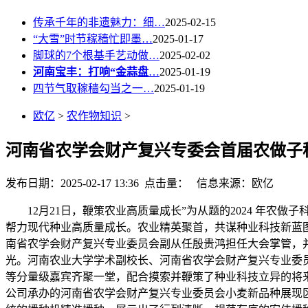
传承千年的非遗魅力：细…
2025-02-15
“大雪”时节稼穑忙即墨…
2025-01-17
脚球的7个根基手艺动做…
2025-02-02
河南宝丰：打响“金蒜盘
…
2025-01-19
四节气取稼穑勾当之一…
2025-01-19
欧亿
>
农作物知识
>
河南省农学会财产复兴专委会首届农做子
发布日期：2025-02-17 13:36 点击量：
信息来源：欧亿
12月21日，鞭策农业高质量成长”为从题的2024 年农
帮力现代种业高质量成长。农业精英聚首，共谋种业科技新蓝
南省农学会财产复兴专业委员会副从任殷贵鸿担任大会掌管，
光。河南农业大学学术副校长、河南省农学会财产复兴专业委
等分量级嘉宾齐聚一堂，配合摸索并鞭策了种业科技立异的将
公司承办的河南省农学会财产复兴专业委员会小麦新品种展现