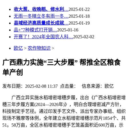
收大葱、收晚稻、修水利
…
2025-01-22
无雨一冬晴立冬有雨一冬…
2025-01-18
县域经济高质量成长成就
…
2025-01-19
品+”7种模式打开销…
2025-01-16
开赛了！2024年全国农人科…
2025-02-02
欧亿
>
农作物知识
>
广西鼎力实施“三大步履” 帮推全区粮食
单产创
发布日期：2025-02-08 11:37 点击量：
信息来源：欧亿
广西立异实施水稻增密增穗步履，出台《广西水稻增密增
穗三年步履方案(2024—2026年)》，明白合理增密减产方针，
科技制定手艺径。通过印发手艺文件、派出专家办事组、组织
现场不雅摩等体例，全年建立水稻增密增穗示范片1854个、共
51。58万亩，全区水稻增密增穗手艺笼盖面积近600万亩，示