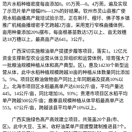
范片水稻种植密度每亩添加0。05万蔸—0。4万蔸，遍及实现
了示范片单产增幅8%—12%的好结果。钦州市灵山县推广使
用水稻曲播高产栽培试验示范，正在新圩、檀圩、佛子等乡镇
推广机械曲播增密手艺跨越2万亩，采用宽行窄株曲播体例，
亩用种量添加20%摆布，每亩根基苗数达5万以上、亩无效穗
达18万穗以上，最高亩产达641。3公斤。
广西深切实施粮油单产提拔步履等项目，落实1。12亿元
资金支撑新型农业运营从体立异组织和运营体例，培育强大了
一批粮油规模种植从体和高产典型。区)，惠及14230个新型运
营从体，此中水稻种植规模跨越30亩的种植从体数量同比添加
5。5%。项目区粮油做物亩产同比上年同期遍及提高10%以
上。北海市项目区水稻最高单产达630公斤/亩，平均产量达
445。14公斤/亩，同比增加16。93%；贵港市项目区水稻平均
单产跨越500公斤/亩；鹿寨县规模种植从体早稻最高单产达
553。67公斤/亩，跨越该县平均单产10%以上。
广西实施绿色高产高效建立项目，共笼盖20个县(市、
区)，此中大豆、玉米、收籽油菜单产提拔整建制推进县7个。