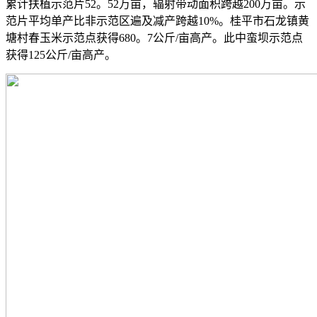
累计扶植示范片52。52万亩，辐射带动面积跨越200万亩。示
范片平均单产比非示范区遍及减产跨越10%。桂平市石龙镇黄
塘村春玉米示范点获得680。7公斤/亩高产。此中蛮坝示范点
获得125公斤/亩高产。