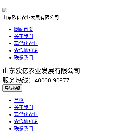
山东欧亿农业发展有限公司
网站首页
关于我们
现代化农业
农作物知识
联系我们
山东欧亿农业发展有限公司
服务热线：40000-90977
导航按钮
首页
关于我们
现代化农业
农作物知识
联系我们