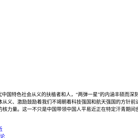
中国特色社会从义的扶植者和人，“两弹一星”的内涵丰硕而深
集体从义、激励鼓励着我们不竭朝着科技强国和航天强国的方针前
的核力量。这一不只是中国带领中国人平易近正在特定汗青期间
析
概论