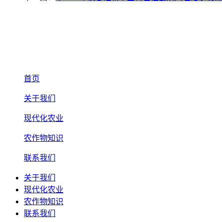
首页
关于我们
现代化农业
农作物知识
联系我们
关于我们
现代化农业
农作物知识
联系我们