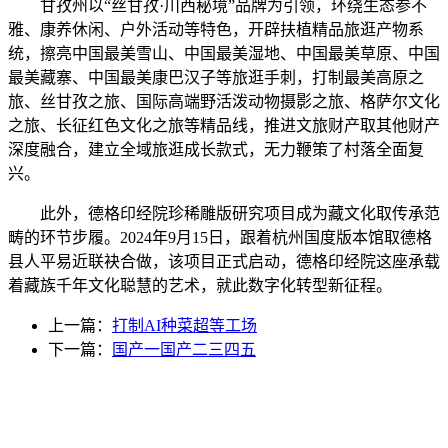
甘孜州以“丝甘孜·川西秘境”品牌为引领，环绕生态参不
雅、康养休闲、户外活动等特色，开辟扶植精品旅逛产物系
统，擦亮中国最美雪山、中国最美湿地、中国最美草原、中国
最美藏寨、中国最美康巴汉子等旅逛手刺，打制最美高原之
旅、丝甘孜之旅、国际高端野活泼动物摄影之旅、格萨尔文化
之旅、长征红色文化之旅等精品线，推进文旅财产取其他财产
深度融合，建立全域旅逛成长款式，无力鞭策了村落全面复
兴。
此外，德格印经院珍稀雕版研究项目成为藏文化取传承范
畴的环节步履。2024年9月15日，跟着杭州国度版本馆取德格
县人平易近联袂合做，该项目正式启动，德格印经院这座承载
着藏族千年文化聪慧的艺术，就此数字化转型新征程。
上一篇：
打制AI种菜超等工场
下一篇：
国产一国产二三四五