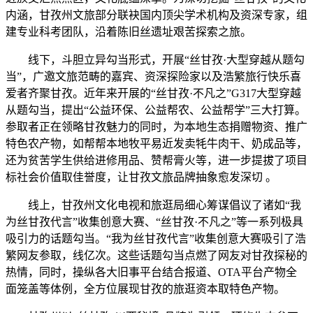
内涵，甘孜州文旅部分联袂国内顶尖学术机构及资深专家，组
建专业科考团队，沿着陈旧丝遗址艰苦探索之旅。
线下，斗胆立异勾当形式，开展“丝甘孜·大型穿越从题勾
当”，广邀文旅范畴的嘉宾、资深探险家以及浩繁旅行快乐喜
爱者齐聚甘孜。近年来开展的“丝甘孜·不凡之”G317大型穿越
从题勾当，提出“公益环保、公益帮农、公益帮学”三大打算。
参取者正在领略甘孜魅力的同时，为本地生态捐赠物资、推广
特色农产物，如帮帮本地牧平易近发卖牦牛肉干、奶成品等，
还为贫苦学生供给进修用品、赞帮膏火等，进一步提拔了项目
标社会价值取佳誉度，让甘孜文旅品牌抽象愈发深切 。
线上，甘孜州文化电视和旅逛局细心筹谋倡议了诸如“我
为丝甘孜代言”收集创意大赛、“丝甘孜·不凡之”等一系列极具
吸引力的话题勾当。“我为丝甘孜代言”收集创意大赛吸引了浩
繁网友参取，线亿次。这些话题勾当点燃了网友对甘孜探秘的
热情，同时，操纵各大旧事平台结合报道、OTA平台产物全
面笼盖等体例，全方位展现甘孜的旅逛资本取特色产物。