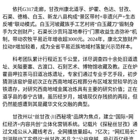
依托G317走廊，甘孜州康北道孚、炉霍、色达、甘孜、
石渠、德格、白玉、新龙八县构成“景区带村+非遗兴产+生态
反哺”联动模式。白玉河坡藏族手工艺村将“白玉藏刀”锻制身
手为文创财产；石渠长沙贡玛湿地奉行“门票收益生态弥补”机
制，带动农牧平易近年增收超3000元。2024年，康北文旅财产
拉动P增加较着，成为全省平易近族地域村落复兴示范样本。
科考团队累计行程近五千公里，详尽调查四十余处旧道遗
址、关隘要塞、古渡口、石刻艺术、博物馆收藏及教。正在炉
霍县呷拉茶马旧道冶炼遗址，专家们通过专业手艺手段，初步
猜测该窑炉是初次正在西南地域石棺葬分布区域发觉较早的冶
铁遗存，对研究西南地域金属冶炼具有主要的研究价值；正在
道孚县的泰宁古镇，虽历经岁月，城墙现仅存残损的两段，但
仍然能感遭到其是藏华文化交融的典型。
甘孜州以“丝甘孜·川西秘境”品牌为焦点，建立“国际+网
红经济+内容共创”立体化营销系统。记载片《探秘丝甘孜》通
过文成公从入藏线考古，全网播放量超4。7亿次；“网红局长”
刘洪联动丁实倡议“丝甘孜·不凡之”公益穿越，吸引百亿级流