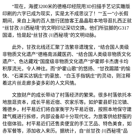
“现在，海拔3200米的德格印经院用3D扫描手艺记实雕版
印刷的六字已成为现实，实是太不成思议了！”“五一”小长假
期间，来自上海的百人旅行团旅客王晶晶取本地导逛扎西正就
“丝甘孜·川西秘境”的文明印记深切交换。他们所驻脚的G317
国道，恰是起“丝甘孜·川西秘境”的文明动脉。
此外，甘孜北线还汇聚了浩繁非遗瑰宝，“结合国人类级
非物质文化遗产”德格南派藏医药、“结合国人类级非物质文化
遗产”、色达藏戏“国度级非物质文化遗产”炉霍郎卡杰唐卡均
积厚流光，令人神往。而“炉霍山歌”的悠扬、“甘孜踢踏”的愉
快、“石渠实达锅庄”的豪放、“白玉手指锅庄”的灵动，则注释
着这片丝走廊多姿多彩的人文风情。
文旅财产的成长带动了村落经济的繁荣。很多村落依托本
地旅逛资本，成长平易近宿、农家乐等。如炉霍县虾拉沱镇、
雅德乡，村平易近们将自家衡宇为平易近宿，按照本地保守建
建气概进行拆修，内部设备却十分现代化，为旅客供给舒服的
住宿体验。村平易近们还售卖便宜的手工艺品、特色美食，如
赤军餐等，添加收入来历。据统计，自“丝甘孜·川西秘境”品