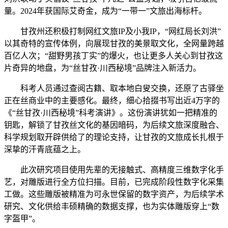
量。2024年获国际艾奇金，成为“一带一”文旅出海标杆。
甘孜州还积极打制网红文旅IP及小我IP，“网红局长刘洪”
以其奇特的宣传体例，向展现甘孜的美景取文化，全网量跨越
百亿人次；“甜野男孩丁实”的爆火，也让更多人关心到甘孜这
片奇异的地盘，为“丝甘孜·川西秘境”品牌注入新活力。
科考人员通过查阅古籍、取本地白叟交换，还原了古驿坐
正在丝商业中的主要感化。最终，细心拾掇书写出近4万字的
《“丝甘孜·川西秘境”科考演讲》。这份演讲犹如一把精准的
钥匙，解锁了甘孜丝文化的基因暗码，为后续文旅深度融合、
科学规划取开辟供给了的理论支持，让甘孜的文旅成长扎根于
深挚的汗青底蕴之上。
此次研究项目使用先辈的无接触式、高精度三维数字化手
艺，对雕版进行全方位扫描。目前，已完成阶段性数字化采集
工做。这些雕版被精准为可永世保留的数字资产，为后续学术
研究、文化供给丰硕精确的数据支撑，也为实体雕版穿上“数
字盔甲”。