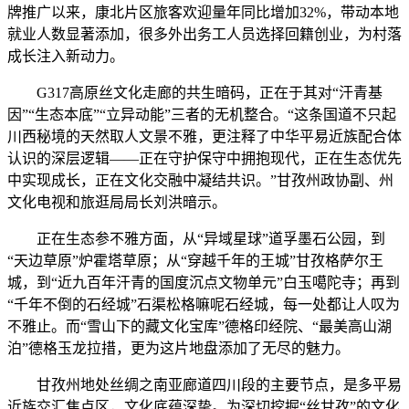
牌推广以来，康北片区旅客欢迎量年同比增加32%，带动本地
就业人数显著添加，很多外出务工人员选择回籍创业，为村落
成长注入新动力。
G317高原丝文化走廊的共生暗码，正在于其对“汗青基
因”“生态本底”“立异动能”三者的无机整合。“这条国道不只起
川西秘境的天然取人文景不雅，更注释了中华平易近族配合体
认识的深层逻辑——正在守护保守中拥抱现代，正在生态优先
中实现成长，正在文化交融中凝结共识。”甘孜州政协副、州
文化电视和旅逛局局长刘洪暗示。
正在生态参不雅方面，从“异域星球”道孚墨石公园，到
“天边草原”炉霍塔草原；从“穿越千年的王城”甘孜格萨尔王
城，到“近九百年汗青的国度沉点文物单元”白玉噶陀寺；再到
“千年不倒的石经城”石渠松格嘛呢石经城，每一处都让人叹为
不雅止。而“雪山下的藏文化宝库”德格印经院、“最美高山湖
泊”德格玉龙拉措，更为这片地盘添加了无尽的魅力。
甘孜州地处丝绸之南亚廊道四川段的主要节点，是多平易
近族交汇焦点区，文化底蕴深挚。为深切挖掘“丝甘孜”的文化