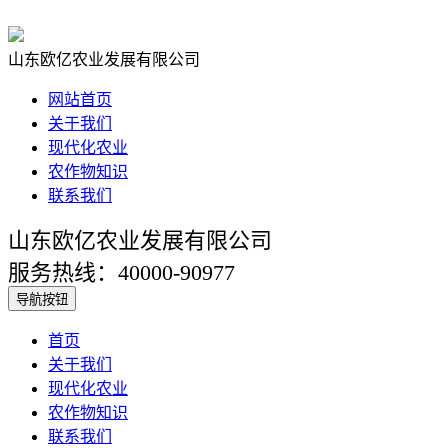
山东欧亿农业发展有限公司
网站首页
关于我们
现代化农业
农作物知识
联系我们
山东欧亿农业发展有限公司
服务热线：40000-90977
导航按钮
首页
关于我们
现代化农业
农作物知识
联系我们