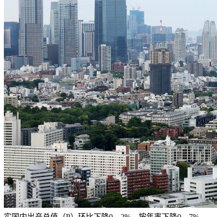
实国内出产总值（P）环比下降0。2%，按年率下降0。7%。