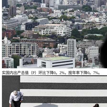
实国内出产总值（P）环比下降0。2%，按年率下降0。7%。