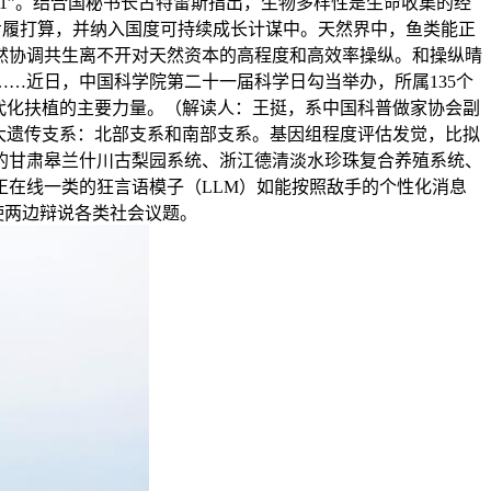
O1”。结合国秘书长古特雷斯指出，生物多样性是生命收集的经
步履打算，并纳入国度可持续成长计谋中。天然界中，鱼类能正
然协调共生离不开对天然资本的高程度和高效率操纵。和操纵晴
…近日，中国科学院第二十一届科学日勾当举办，所属135个
现代化扶植的主要力量。（解读人：王挺，系中国科普做家协会副
大遗传支系：北部支系和南部支系。基因组程度评估发觉，比拟
的甘肃皋兰什川古梨园系统、浙江德清淡水珍珠复合养殖系统、
在线一类的狂言语模子（LLM）如能按照敌手的个性化消息
对，使两边辩说各类社会议题。