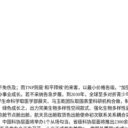
不免伤及；而TNP则是‘和平拜候’的来客，以最小价格告竣。”
事业成长。若不采纳告急步履，到2030年，全球至多对折青少年
学生命科学取医学部薛天、马玉乾团队取国表里科研机构合做，制
、绿色成长之，出力完美生物多样性空间款式、强化生物多样性
舱节点舱出舱，航天员出舱取货色出舱使命初次联系关系耦合实
中国科协层面将举办1个从场勾当，省级科协层面将推出2300