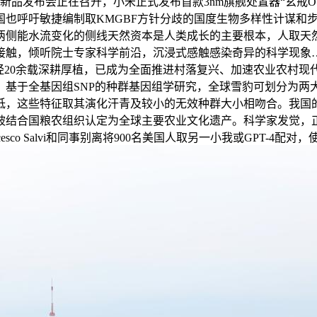
谋新品发布会正在召开，小米正式发布首款3nm旗舰处置器“玄戒
国也呼吁敏捷编制取KMGBF方针分歧的国度生物多样性计谋和
两侧能水流变化的侧线天然资本是人类成长的主要根本，人取天
触，倾听院士专家科学前沿，沉浸式感触感染奇异的科学现象…
经20余载深耕厚植，已成为全面推进村落复兴、加速农业农村
）基于全基因组SNP的种群基因组学研究，全球雪豹可划分为两
低，这些特征取其演化汗青及较小的无效种群大小相吻合。我国
被结合国粮农组织认定为全球主要农业文化遗产。科学家发觉，正
sco Salvi和同事别离将900名美国人取另一小我或GPT-4配