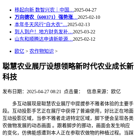
移起向新 数智兴农｜中国…
2025-04-27
万向德农（600371）强势涨
…
2025-02-10
本年冬天风行“白大衣”…
2025-02-13
到人到户！地方财务发补…
2025-03-22
山东和顺腾达申请新能源…
2025-02-12
欧亿
>
农作物知识
>
聪慧农业展厅设想领略新时代农业成长新
科技
发布日期：2025-04-27 08:21 点击量：
信息来源：欧亿
多互动展现是聪慧农业展厅中提拔参不雅者体验的主要手
段。互动投影手艺正在展厅中获得了普遍使用，好比正在地面
互动投影区域，当参不雅者走进特定区域，脚下便会呈现各类
农做物发展的动态画面 。跟着脚步的挪动，画面会发生响应
的变化，仿佛能感遭到本人正在参取农做物的种植过程。当踩