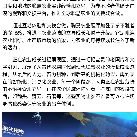
国度和地域的聪慧农业实践经验和立异，为参不雅者供给更广
漠的视野和交换平台，推进全球聪慧农业的交换取合做 。
通过互动体验和交换合做，聪慧农业展厅加强了参不雅者
的参取感，推进了农业范畴的立异成长和财产升级。它是毗连
农业科研、出产取市场的桥梁，为农业的可持续成长注入了新
的活力 。
正在农业成长过程展现区，通过一幅幅宝贵的老照片和文
字引见，展示了从古代农耕时代到现代聪慧农业的漫长成长过
程。从最后的人力、畜力耕种，到后来的机械化功课，再到现
在的智能化、消息化农业，每一个阶段都了人类正在农业范畴
的不懈摸索和立异。正在这个区域还陈列着一些陈旧的农耕东
西，如锄头、镰刀、石磨等，这些实物让参不雅者可以或许切
身感触感染保守农业的出产体例 。