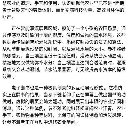
慧农业的道理、手艺和使用，认识到现代农业早已不是 “面朝
黄土背朝天” 的劳做体例，而是充满科技含量、高效且环保的
财产。
正在智能灌溉展现区域，模仿了一个小型的农田场景。通
过传感器及时监测土壤的湿度、温度和做物的需水环境，这些
数据会传输到智能灌溉系统中。系统按照预设的法式和算法，
从动节制灌溉设备的和封闭，以及灌溉水量的大小。参不雅者
能够看到，当土壤湿度低于设定值时，灌溉系统会从动启动，
精准地为农做物弥补水分；当土壤湿度达到合适范畴时，灌溉
系统又会从动遏制。节水结果显著，可无效提高水资本的操纵
效率 。
电子翻书也是一种极具创意的多互动展现形式 。它模仿
实正在翻书的结果，当参不雅者伸手正在屏幕上做出翻书的动
做时，虚拟的册页会随之翻动，同时展现出丰硕的农业学问和
消息。通过这种体例，参不雅者能够轻松查阅农业汗青、农业
手艺、农做物品种等材料，比保守的阅读体例愈加活泼风趣，
让参不雅者正在互动中进修农业学问 。