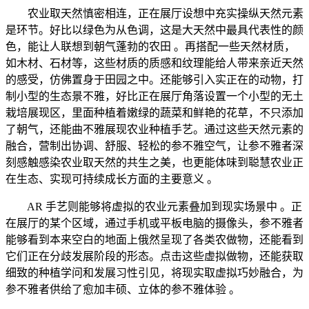
农业取天然慎密相连，正在展厅设想中充实操纵天然元素
是环节。好比以绿色为从色调，这是大天然中最具代表性的颜
色，能让人联想到朝气蓬勃的农田 。再搭配一些天然材质，
如木材、石材等，这些材质的质感和纹理能给人带来亲近天然
的感受，仿佛置身于田园之中。还能够引入实正在的动物，打
制小型的生态景不雅，好比正在展厅角落设置一个小型的无土
栽培展现区，里面种植着嫩绿的蔬菜和鲜艳的花草，不只添加
了朝气，还能曲不雅展现农业种植手艺。通过这些天然元素的
融合，营制出协调、舒服、轻松的参不雅空气，让参不雅者深
刻感触感染农业取天然的共生之美，也更能体味到聪慧农业正
在生态、实现可持续成长方面的主要意义 。
AR 手艺则能够将虚拟的农业元素叠加到现实场景中 。正
在展厅的某个区域，通过手机或平板电脑的摄像头，参不雅者
能够看到本来空白的地面上俄然呈现了各类农做物，还能看到
它们正在分歧发展阶段的形态。点击这些虚拟做物，还能获取
细致的种植学问和发展习性引见，将现实取虚拟巧妙融合，为
参不雅者供给了愈加丰硕、立体的参不雅体验 。