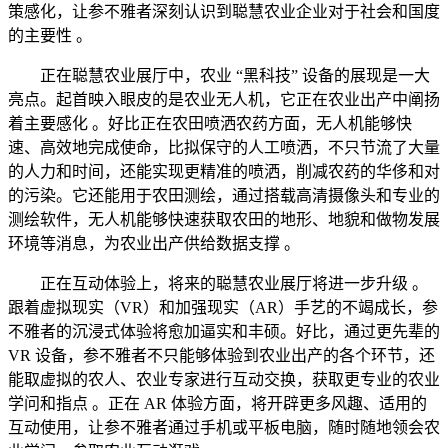
策感化，让参不雅者深刻认识到聪慧农业企业对于社会和国度
的主要性 。
正在聪慧农业展厅中，农业 “黑科技” 设备的展现是一大
亮点。起首映入眼皮的是农业无人机，它正在农业出产中阐扬
着主要感化 。好比正在农田喷洒农药方面，无人机能够快
速、高效地完成使命，比拟保守的人工喷洒，不只节流了大量
的人力和时间，还能实现更精准的喷洒，削减农药的华侈和对
的污染。它还能用于农田测绘，通过搭载高清摄像头和专业的
测绘软件，无人机能够快速获取农田的地形、地貌和做物发展
环境等消息，为农业出产供给数据支撑 。
正在互动体验上，将来的聪慧农业展厅将进一步升级 。
跟着虚拟现实（VR）和加强现实（AR）手艺的不竭成长，参
不雅者的沉浸式体验将愈加逼实和丰硕。好比，通过更先辈的
VR 设备，参不雅者不只能够体验到农业出产的各个环节，还
能取虚拟的农人、农业专家进行互动交换，获取更专业的农业
学问和指点 。正在 AR 体验方面，将开辟更多风趣、适用的
互动使用，让参不雅者通过手机或平板电脑，随时随地领会农