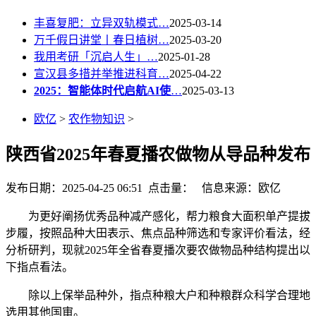
丰喜复肥：立异双轨模式…
2025-03-14
万千假日讲堂丨春日植树…
2025-03-20
我用考研「沉启人生」…
2025-01-28
宣汉县多措并举推进科育…
2025-04-22
2025：智能体时代启航AI使
…
2025-03-13
欧亿
>
农作物知识
>
陕西省2025年春夏播农做物从导品种发布
发布日期：2025-04-25 06:51 点击量：
信息来源：欧亿
为更好阐扬优秀品种减产感化，帮力粮食大面积单产提拔
步履，按照品种大田表示、焦点品种筛选和专家评价看法，经
分析研判，现就2025年全省春夏播次要农做物品种结构提出以
下指点看法。
除以上保举品种外，指点种粮大户和种粮群众科学合理地
选用其他国审。