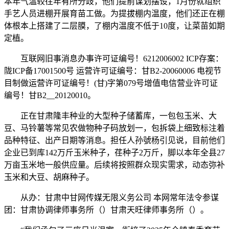
本年气温较往年有所分歧，他们提前谋划摆设，1月份就组织
手艺人员进棚开展育苗工做。为提拔棚内温度，他们还正在棚
体根本上搭建了二层膜，了棚内温度不低于10度，让菜苗如期
定植。
互联网旧事消息办事许可证编号！6212006002 ICP存案：
陇ICP备17001500号 运营许可证编号：甘B2-20060006 电视节
目制做运营许可证编号！(甘)字第079号增值电信营业许可证
编号！甘B2__20120010。
正在甘肃隆丰种业的大型种子储蓄库，一包包玉米、大
豆、马铃薯等常见农做物种子码放划一，包拆袋上细致标注着
品种特征、出产日期等消息。担任人孙號杨引见说，目前他们
企业已到库142万斤玉米种子，荏种子2万斤，脚以本年全县27
万亩玉米地一般供应量。后续将按照群众现实需求，动态弥补
玉米和大豆、胡麻种子。
从办：甘肃中甘网传媒无限义务公司 本网常年法令参谋
团：甘肃协调律师事务所（）甘肃天旺律师事务所（）。