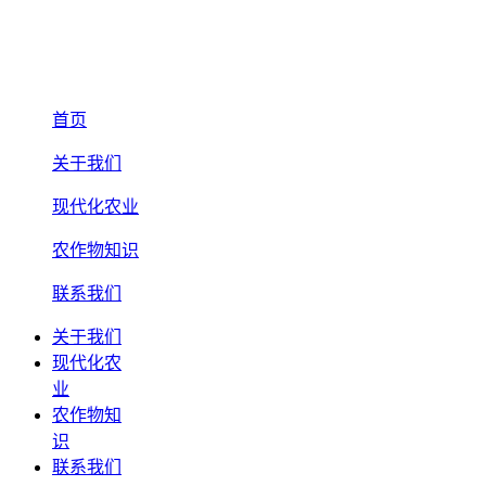
首页
关于我们
现代化农业
农作物知识
联系我们
关于我们
现代化农
业
农作物知
识
联系我们