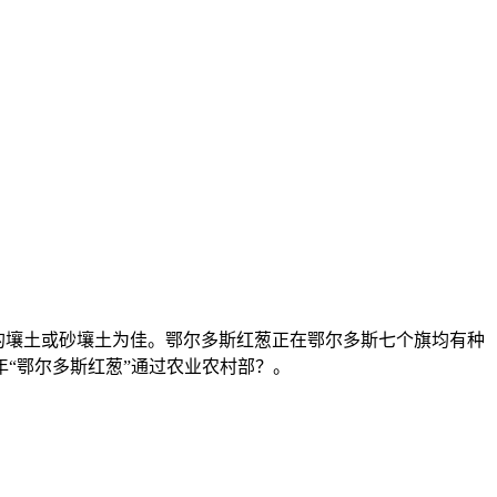
的壤土或砂壤土为佳。鄂尔多斯红葱正在鄂尔多斯七个旗均有种
年“鄂尔多斯红葱”通过农业农村部？。