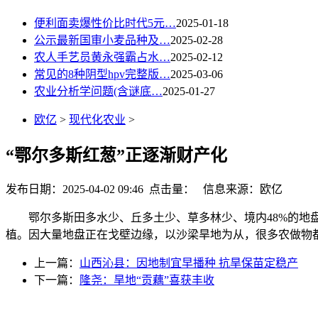
便利面卖爆性价比时代5元…
2025-01-18
公示最新国审小麦品种及…
2025-02-28
农人手艺员黄永强霸占水…
2025-02-12
常见的8种阴型hpv完整版…
2025-03-06
农业分析学问题(含谜底…
2025-01-27
欧亿
>
现代化农业
>
“鄂尔多斯红葱”正逐渐财产化
发布日期：2025-04-02 09:46 点击量：
信息来源：欧亿
鄂尔多斯田多水少、丘多土少、草多林少、境内48%的地盘
植。因大量地盘正在戈壁边缘，以沙梁旱地为从，很多农做物都
上一篇：
山西沁县：因地制宜早播种 抗旱保苗定稳产
下一篇：
隆尧：旱地“贡藕”喜获丰收