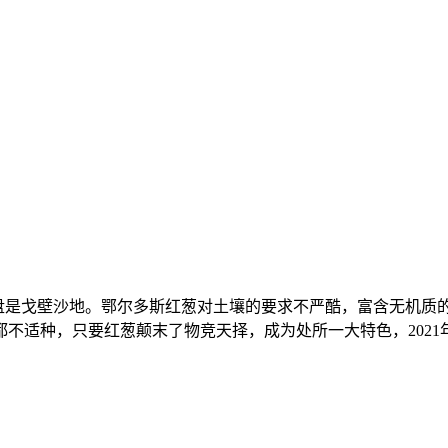
是戈壁沙地。鄂尔多斯红葱对土壤的要求不严酷，富含无机质
不适种，只要红葱颠末了物竞天择，成为处所一大特色，2021