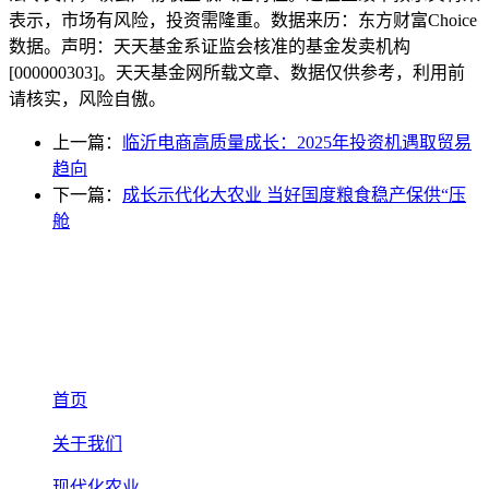
表示，市场有风险，投资需隆重。数据来历：东方财富Choice
数据。声明：天天基金系证监会核准的基金发卖机构
[000000303]。天天基金网所载文章、数据仅供参考，利用前
请核实，风险自傲。
上一篇：
临沂电商高质量成长：2025年投资机遇取贸易
趋向
下一篇：
成长示代化大农业 当好国度粮食稳产保供“压
舱
首页
关于我们
现代化农业