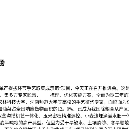
场
单产提拔环节手艺取集成示范”项目，今天正在召开推进会。这
拔，集多方专家聪慧，一一梳理、优化实施方案，全面为期三年
北农林科技大学、河南师范大学等高校的手艺征询专家，面临面为
油菜占全国响应做物面积的12。0%、已成为我国除粮食从产
膜双垄沟播机艺一体化、玉米密植精准调控、小麦浅埋滴灌水肥一
和小麦半吨粮的高产典型。但因为受干旱缺水、土壤瘠薄、寒旱顺