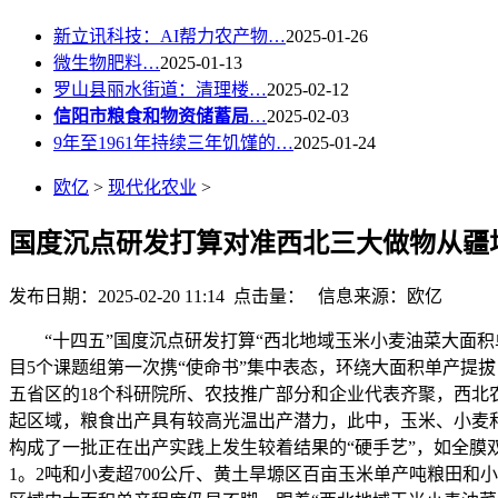
新立讯科技：AI帮力农产物…
2025-01-26
微生物肥料…
2025-01-13
罗山县丽水街道：清理楼…
2025-02-12
信阳市粮食和物资储蓄局
…
2025-02-03
9年至1961年持续三年饥馑的…
2025-01-24
欧亿
>
现代化农业
>
国度沉点研发打算对准西北三大做物从疆
发布日期：2025-02-20 11:14 点击量：
信息来源：欧亿
“十四五”国度沉点研发打算“西北地域玉米小麦油菜大面积
目5个课题组第一次携“使命书”集中表态，环绕大面积单产提
五省区的18个科研院所、农技推广部分和企业代表齐聚，西
起区域，粮食出产具有较高光温出产潜力，此中，玉米、小麦和
构成了一批正在出产实践上发生较着结果的“硬手艺”，如全
1。2吨和小麦超700公斤、黄土旱塬区百亩玉米单产吨粮田