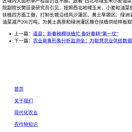
区域内大面积单产程度仍显不脚。跟着“西北地域玉米小麦油菜
院副院长樊廷录研究员引见，按照西北地域玉米、小麦和油菜
扶植四方面工做，打制长城沿线风沙灌区、黄土旱塬区、绿洲灌
油菜减产200万吨，为黄土高原和绿洲灌区粮仓扶植供给样板
上一篇：
道县：新春秧棚扶植忙 备好春耕“第一仗”
下一篇：
农业景象形象分析监测坐：为聪慧农业供给数据
首页
关于我们
现代化农业
农作物知识