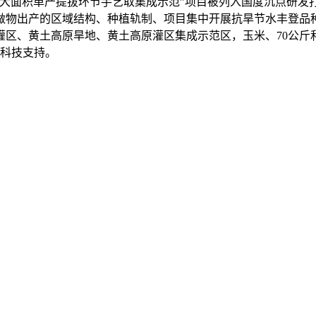
大面积单产提拔环节手艺取集成示范”项目被列入国度沉点研发打
做物出产的区域结构、种植轨制、项目集中开展抗旱节水丰登品
区、黄土高原旱地、黄土高原灌区集成示范区，玉米、70公斤和3
取科技支持。