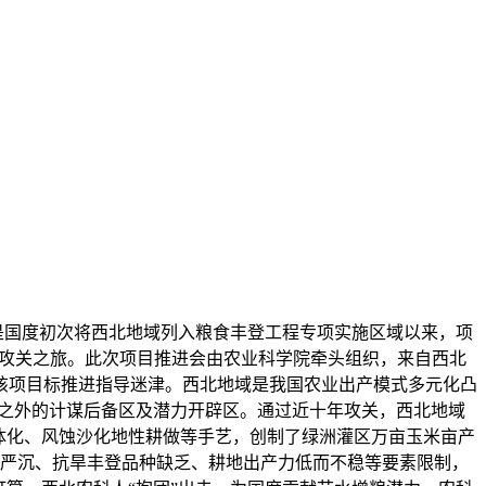
是国度初次将西北地域列入粮食丰登工程专项实施区域以来，项
的攻关之旅。此次项目推进会由农业科学院牵头组织，来自西北
该项目标推进指导迷津。西北地域是我国农业出产模式多元化凸
区之外的计谋后备区及潜力开辟区。通过近十年攻关，西北地域
体化、风蚀沙化地性耕做等手艺，创制了绿洲灌区万亩玉米亩产
境严沉、抗旱丰登品种缺乏、耕地出产力低而不稳等要素限制，