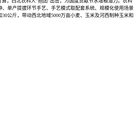
算，西北农科人“抱团”出击，为国度贡献节水增粮潜力。农科
种、单产提拔环节手艺、手艺模式取配套系统、规模化使用场景
0公斤，带动西北地域5000万亩小麦、玉米及河西制种玉米和