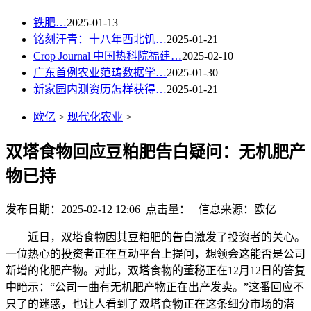
铁肥…
2025-01-13
铭刻汗青：十八年西北饥…
2025-01-21
Crop Journal 中国热科院福建…
2025-02-10
广东首例农业范畴数据学…
2025-01-30
新家园内测资历怎样获得…
2025-01-21
欧亿
>
现代化农业
>
双塔食物回应豆粕肥告白疑问：无机肥产
物已持
发布日期：2025-02-12 12:06 点击量：
信息来源：欧亿
近日，双塔食物因其豆粕肥的告白激发了投资者的关心。
一位热心的投资者正在互动平台上提问，想领会这能否是公司
新增的化肥产物。对此，双塔食物的董秘正在12月12日的答复
中暗示：“公司一曲有无机肥产物正在出产发卖。”这番回应不
只了的迷惑，也让人看到了双塔食物正在这条细分市场的潜