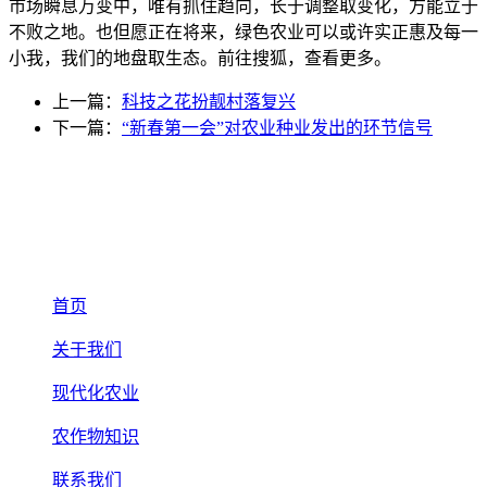
市场瞬息万变中，唯有抓住趋向，长于调整取变化，方能立于
不败之地。也但愿正在将来，绿色农业可以或许实正惠及每一
小我，我们的地盘取生态。前往搜狐，查看更多。
上一篇：
科技之花扮靓村落复兴
下一篇：
“新春第一会”对农业种业发出的环节信号
首页
关于我们
现代化农业
农作物知识
联系我们