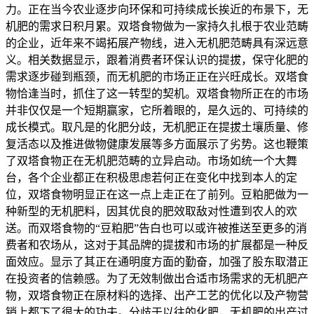
力。正在当今农业逐步向环保和可持续成长挨近的布景下，无
机肥的需求日积月累。双塔食物做为一家持久扎根于农业范畴
的企业，近年来不竭拓展产物线，进入无机肥范畴具有深远意
义。相关数据显示，跟着消费者环保认识的提拔，保守化肥的
需求逐步碰到瓶颈，而无机肥的市场正正在兴旺成长。双塔食
物恰逢当时，抓住了这一转型的契机。双塔食物所正在的市场
并非仅仅是一个短期赢家，它所着眼的，是久远的、可持续的
成长模式。取凡是的化肥分歧，无机肥正在提拔土壤质量、修
复活态以及推进做物健康发展等多方面展示了劣势。这也鞭策
了双塔食物正在无机肥范畴的立异启动。市场如统一个大舞
台，各个企业都正在积极思虑若何正在变化中找到本人的定
位，双塔食物明显正在这一点上走正在了前列。豆粕肥做为一
种新型的无机肥料，因其优良的肥效取敌对性遭到农人的欢
送。而双塔食物的“豆粕肥”告白也可以或许被推送至更多的消
费者和农场从，这对于其品牌的提拔和市场的扩展都是一种反
面效应。显示了其正在通明度方面的勤奋，加强了股东取潜正
在投资者的信赖感。为了无效制做出合适市场需求的无机肥产
物，双塔食物正在原材料的选择、出产工艺的优化以及产物营
销上都下了很大的功夫。分歧于以往的化肥，无机肥的出产过