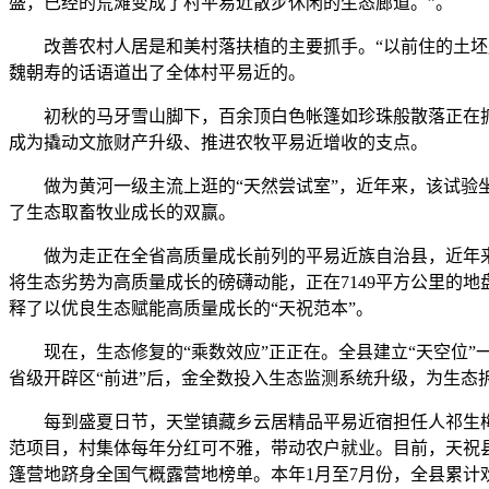
盛，已经的荒滩变成了村平易近散步休闲的生态廊道。”。
改善农村人居是和美村落扶植的主要抓手。“以前住的土坯房
魏朝寿的话语道出了全体村平易近的。
初秋的马牙雪山脚下，百余顶白色帐篷如珍珠般散落正在抓
成为撬动文旅财产升级、推进农牧平易近增收的支点。
做为黄河一级主流上逛的“天然尝试室”，近年来，该试验坐
了生态取畜牧业成长的双赢。
做为走正在全省高质量成长前列的平易近族自治县，近年来
将生态劣势为高质量成长的磅礴动能，正在7149平方公里的地
释了以优良生态赋能高质量成长的“天祝范本”。
现在，生态修复的“乘数效应”正正在。全县建立“天空位”一体化
省级开辟区“前进”后，金全数投入生态监测系统升级，为生态拆
每到盛夏日节，天堂镇藏乡云居精品平易近宿担任人祁生梅就
范项目，村集体每年分红可不雅，带动农户就业。目前，天祝县已
篷营地跻身全国气概露营地榜单。本年1月至7月份，全县累计欢迎