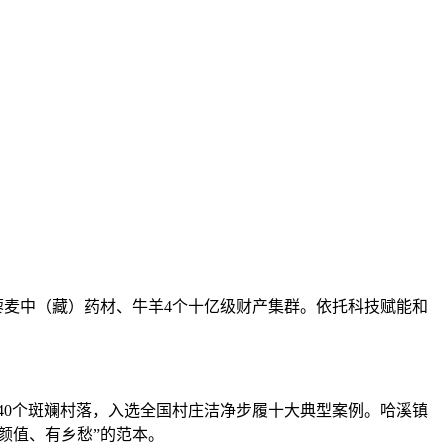
麦中（藏）药材、牛羊4个十亿级财产集群。依托科技赋能和
40个斑斓村落，入选全国村庄洁净步履十大典型案例。哈溪镇
颜值、有乡愁”的范本。