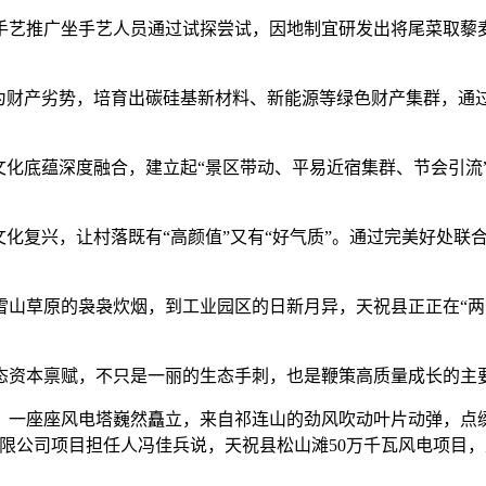
推广坐手艺人员通过试探尝试，因地制宜研发出将尾菜取藜麦
财产劣势，培育出碳硅基新材料、新能源等绿色财产集群，通
化底蕴深度融合，建立起“景区带动、平易近宿集群、节会引流”
化复兴，让村落既有“高颜值”又有“好气质”。通过完美好处联
草原的袅袅炊烟，到工业园区的日新月异，天祝县正正在“两
资本禀赋，不只是一丽的生态手刺，也是鞭策高质量成长的主
座座风电塔巍然矗立，来自祁连山的劲风吹动叶片动弹，点缀
限公司项目担任人冯佳兵说，天祝县松山滩50万千瓦风电项目