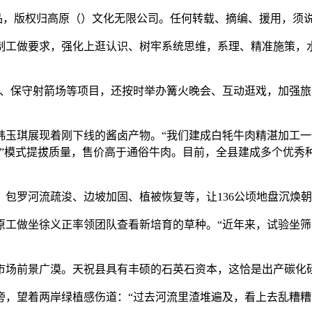
品，版权归高原（）文化无限公司。任何转载、摘编、援用，须
工做要求，强化上逛认识、树牢系统思维，系理、精准施策，水
保守射箭场等项目，还按时举办篝火晚会、互动逛戏，加强旅
琪展现着刚下线的酱卤产物。“我们建成白牦牛肉精湛加工一
”模式提拔质量，售价高于通俗牛肉。目前，全县建成多个优秀种
包罗河流疏浚、边坡加固、植被恢复等，让136公顷地盘沉焕朝
做坐徐义正率领团队查看新培育的草种。“近年来，试验坐筛
场前景广漠。天祝县具有丰硕的石英石资本，这恰是出产碳化
望着两岸绿植感伤道：“过去河流里渣堆遍及，看上去乱糟糟