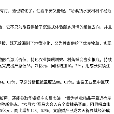
有灯，道也软化了，住着平安又舒服。”哈溪镇水泉村村平易近
，它不只为旅客供给了沉浸式体验藏乡风情的绝佳去向，并且
提拔，既无效遏制了地盘沙化，又为牲畜供给了优良牧草，实现
融合激活价值、特色农业提质增效、村落蝶变夯实根底，持续
成出产总值36。71亿元、同比增加10。3％，用成长实绩注
4。61％，草原分析植被盖度达88。61％。金强工业集中区获
板屋，还能参取华锐锅庄实景表演。”做为首批精品平易近宿示
余种新业态。“六月六”赛马大会入选全省精品赛事，阿尼嘎卓帐
45亿元，同比增加128。62％。文旅财产已成为天祝县域经济成