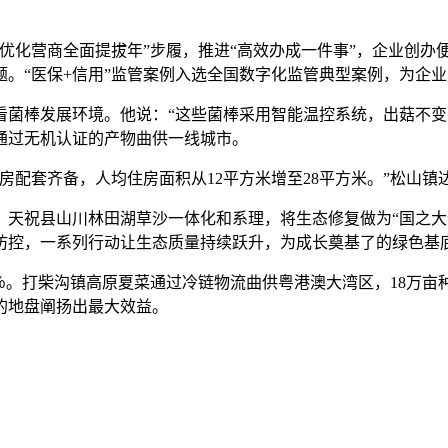
化营商全面提拔年”步履，推进“高效办成一件事”，企业创办
。“医保+信用”监管案例入选全国数字化监管典型案例，为企
棒发展环境。他说：“这些菌棒采用智能温控系统，出菇不变
通过无机认证的产物曲供一线城市。
配套齐备，人均住房面积从12平方米增至28平方米。”松山镇
祝县山川林田湖草沙一体化和系理，将生态修复做为“国之大者
防控，一系列行动让生态质量持续跃升，为成长奠基了的绿色基
％。打柴沟镇高原夏菜通过冷链物流曲供粤港澳大湾区，18万亩
的地盘阐扬出最大效益。