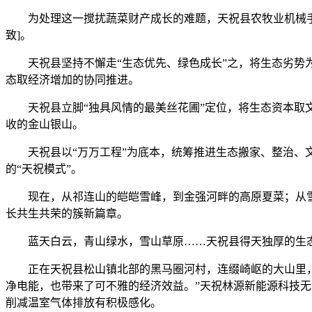
为处理这一搅扰蔬菜财产成长的难题，天祝县农牧业机械手艺
致]。
天祝县坚持不懈走“生态优先、绿色成长”之，将生态劣势为
态取经济增加的协同推进。
天祝县立脚“独具风情的最美丝花圃”定位，将生态资本取文
收的金山银山。
天祝县以“万万工程”为底本，统筹推进生态搬家、整治、文
的“天祝模式”。
现在，从祁连山的皑皑雪峰，到金强河畔的高原夏菜；从雪山
长共生共荣的簇新篇章。
蓝天白云，青山绿水，雪山草原……天祝县得天独厚的生态
正在天祝县松山镇北部的黑马圈河村，连缀崎岖的大山里，一
净电能，也带来了可不雅的经济效益。”天祝林源新能源科技无
削减温室气体排放有积极感化。