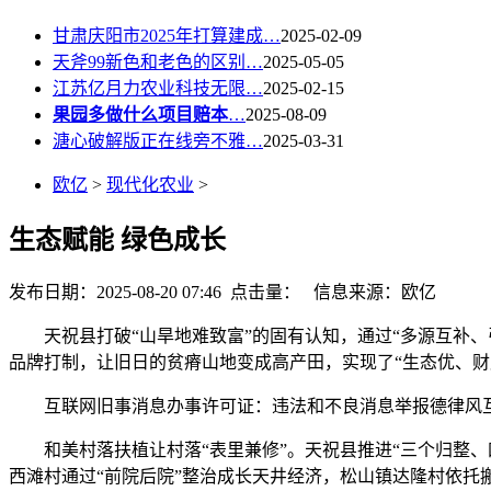
甘肃庆阳市2025年打算建成…
2025-02-09
天斧99新色和老色的区别…
2025-05-05
江苏亿月力农业科技无限…
2025-02-15
果园多做什么项目赔本
…
2025-08-09
溏心破解版正在线旁不雅…
2025-03-31
欧亿
>
现代化农业
>
生态赋能 绿色成长
发布日期：2025-08-20 07:46 点击量：
信息来源：欧亿
天祝县打破“山旱地难致富”的固有认知，通过“多源互补、
品牌打制，让旧日的贫瘠山地变成高产田，实现了“生态优、财
互联网旧事消息办事许可证：违法和不良消息举报德律风互联网教
和美村落扶植让村落“表里兼修”。天祝县推进“三个归整、四
西滩村通过“前院后院”整治成长天井经济，松山镇达隆村依托