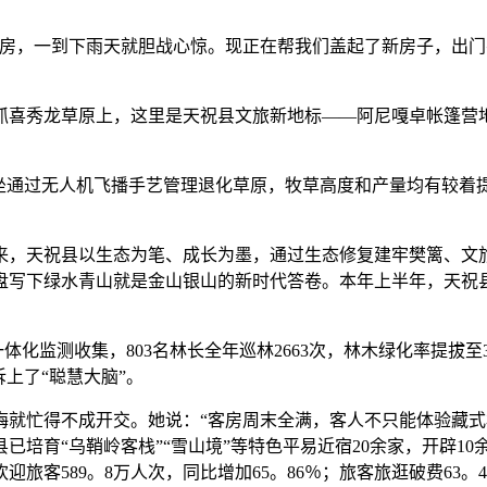
，一到下雨天就胆战心惊。现正在帮我们盖起了新房子，出门
喜秀龙草原上，这里是天祝县文旅新地标——阿尼嘎卓帐篷营地
通过无人机飞播手艺管理退化草原，牧草高度和产量均有较着
，天祝县以生态为笔、成长为墨，通过生态修复建牢樊篱、文旅
盘写下绿水青山就是金山银山的新时代答卷。本年上半年，天祝县完
监测收集，803名林长全年巡林2663次，林木绿化率提拔至3
上了“聪慧大脑”。
忙得不成开交。她说：“客房周末全满，客人不只能体验藏式
培育“乌鞘岭客栈”“雪山境”等特色平易近宿20余家，开辟10
旅客589。8万人次，同比增加65。86％；旅客旅逛破费63。