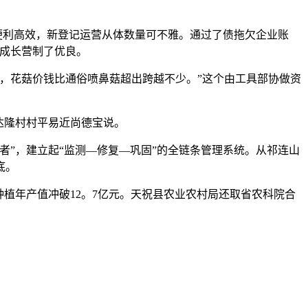
便利高效，新登记运营从体数量可不雅。通过了债拖欠企业账
业成长营制了优良。
，花菇价钱比通俗喷鼻菇超出跨越不少。”这个由工具部协做资
达隆村村平易近尚德宝说。
”，建立起“监测—修复—巩固”的全链条管理系统。从祁连山
底。
种植年产值冲破12。7亿元。天祝县农业农村局还取省农科院合