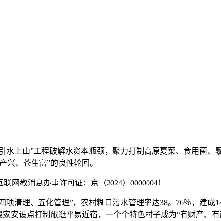
引水上山”工程破解水资本瓶颈，聚力打制高原夏菜、食用菌、藜
产兴、苍生富”的良性轮回。
消息办事许可证：京（2024）0000004！
项清理、五化管理”，农村糊口污水管理率达38。76％，建成1
搬家安设点打制旅逛平易近宿，一个个特色村子成为“有财产、有