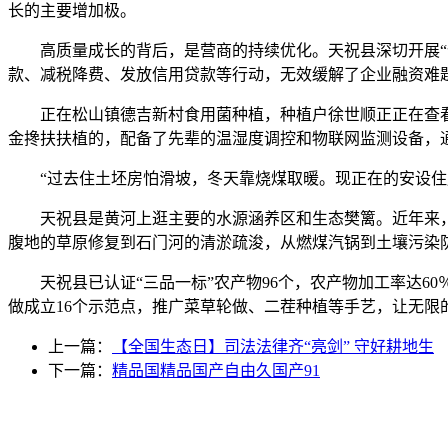
长的主要增加极。
高质量成长的背后，是营商的持续优化。天祝县深切开展“优
款、减税降费、发放信用贷款等行动，无效缓解了企业融资难题
正在松山镇德吉新村食用菌种植，种植户徐世顺正正在查看菌
金搀扶扶植的，配备了先辈的温湿度调控和物联网监测设备，
“过去住土坯房怕滑坡，冬天靠烧煤取暖。现正在的安设住房
天祝县是黄河上逛主要的水源涵养区和生态樊篱。近年来，天
腹地的草原修复到石门河的清淤疏浚，从燃煤汽锅到土壤污染
天祝县已认证“三品一标”农产物96个，农产物加工率达60
做成立16个示范点，推广菜草轮做、二茬种植等手艺，让无限
上一篇：
【全国生态日】司法法律齐“亮剑” 守好耕地生
下一篇：
精品国精品国产自由久国产91