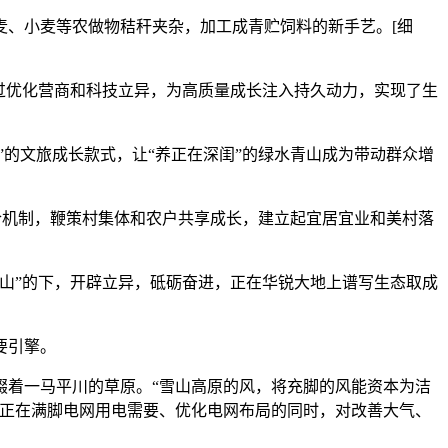
、小麦等农做物秸秆夹杂，加工成青贮饲料的新手艺。[细
过优化营商和科技立异，为高质量成长注入持久动力，实现了生
的文旅成长款式，让“养正在深闺”的绿水青山成为带动群众增
合机制，鞭策村集体和农户共享成长，建立起宜居宜业和美村落
山”的下，开辟立异，砥砺奋进，正在华锐大地上谱写生态取成
要引擎。
着一马平川的草原。“雪山高原的风，将充脚的风能资本为洁
，正在满脚电网用电需要、优化电网布局的同时，对改善大气、