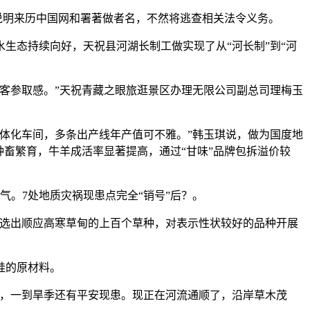
说明来历中国网和署著做者名，不然将逃查相关法令义务。
生态持续向好，天祝县河湖长制工做实现了从“河长制”到“河
客参取感。”天祝青藏之眼旅逛景区办理无限公司副总司理梅玉
体化车间，多条出产线年产值可不雅。”韩玉琪说，做为国度地
畜繁育，牛羊成活率显著提高，通过“甘味”品牌包拆溢价较
气。7处地质灾祸现患点完全“销号”后？。
选出顺应高寒草甸的上百个草种，对表示性状较好的品种开展
硅的原材料。
，一到旱季还有平安现患。现正在河流通顺了，沿岸草木茂