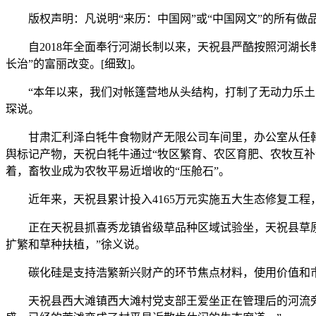
版权声明：凡说明“来历：中国网”或“中国网文”的所有做
自2018年全面奉行河湖长制以来，天祝县严酷按照河湖长制
长治”的富丽改变。[细致]。
“本年以来，我们对帐篷营地从头结构，打制了无动力乐土、
琛说。
甘肃汇利泽白牦牛食物财产无限公司车间里，办公室从任韩玉
舆标记产物，天祝白牦牛通过“牧区繁育、农区育肥、农牧互补
着，畜牧业成为农牧平易近增收的“压舱石”。
近年来，天祝县累计投入4165万元实施五大生态修复工程，
正在天祝县抓喜秀龙镇省级草品种区域试验坐，天祝县草原工
扩繁和草种扶植，”徐义说。
碳化硅是支持浩繁新兴财产的环节焦点材料，使用价值和市
天祝县西大滩镇西大滩村党支部王爱坐正在管理后的河流旁，