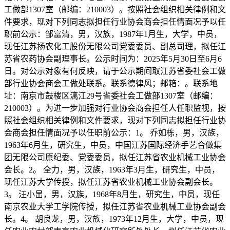
工做部1307室（邮编：210003）。按照社会组织相关律例和文
件要求，现对下列同志拟担任行业协会商会担任情面况予以任
职前公示：邹富清，男，汉族，1987年1月生，大学，中员，
现任江苏扬农化工股份无限公司党委委员、副总司理，拟任江
苏省农药协会副理事长。公示时间为：2025年5月30日至6月6
日。对公示对象有何反映，请于公示期间取江苏省委社会工做
部行业协会商会工做处联系。联系德律风；邮箱：。联系地
址：南京市鼓楼区漓江29号省委社会工做部1307室（邮编：
210003）。为进一步加强对行业协会商会担任人任职监视，按
照社会组织相关律例和文件要求，现对下列同志拟担任行业协
会商会担任情面况予以任职前公示：1。 乔如栋，男，汉族，
1963年6月生，研究生，中员，中国江苏国际经济手艺合做集
团无限公司原纪委、党委委员，拟任江苏省农业机械工业协会
会长。2。 全力，男，汉族，1963年3月生，研究生，中员，
现任江苏大学传授，拟任江苏省农业机械工业协会副会长。
3。 汪小旵，男，汉族，1968年8月生，研究生，中员，现任
南京农业大学工学院传授，拟任江苏省农业机械工业协会副会
长。4。 胡良龙，男，汉族，1973年12月生，大学，中员，现