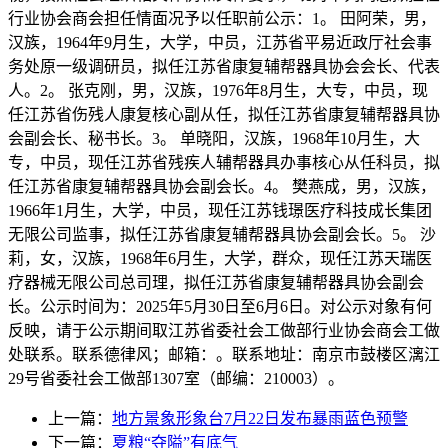
行业协会商会担任情面况予以任职前公示：1。 田阿荣，男，
汉族，1964年9月生，大学，中员，江苏省平易近政厅社会事
务处原一级调研员，拟任江苏省康复辅帮器具协会会长、代表
人。2。 张克刚，男，汉族，1976年8月生，大专，中员，现
任江苏省伤残人康复核心副从任，拟任江苏省康复辅帮器具协
会副会长、秘书长。3。 单晓阳，汉族，1968年10月生，大
专，中员，现任江苏省残疾人辅帮器具办事核心从任科员，拟
任江苏省康复辅帮器具协会副会长。4。 樊燕成，男，汉族，
1966年1月生，大学，中员，现任江苏钱璟医疗科技成长集团
无限公司监事，拟任江苏省康复辅帮器具协会副会长。5。 沙
莉，女，汉族，1968年6月生，大学，群众，现任江苏天瑞医
疗器械无限公司总司理，拟任江苏省康复辅帮器具协会副会
长。公示时间为：2025年5月30日至6月6日。对公示对象有何
反映，请于公示期间取江苏省委社会工做部行业协会商会工做
处联系。联系德律风；邮箱：。联系地址：南京市鼓楼区漓江
29号省委社会工做部1307室（邮编：210003）。
上一篇：
地方景象形象台7月22日发布暴雨蓝色预警
下一篇：
夏粮“夺隘”有底气