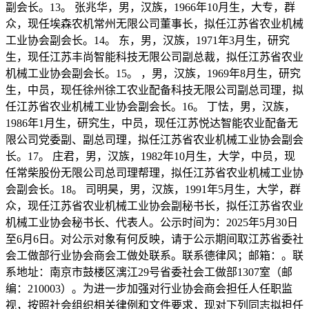
副会长。13。 张兆华，男，汉族，1966年10月生，大专，群
众，现任埃森农机常州无限公司董事长，拟任江苏省农业机械
工业协会副会长。14。 东，男，汉族，1971年3月生，研究
生，现任江苏丰尚智能科技无限公司副总裁，拟任江苏省农业
机械工业协会副会长。15。 ，男，汉族，1969年8月生，研究
生，中员，现任徐州徐工农业配备科技无限公司副总司理，拟
任江苏省农业机械工业协会副会长。16。 丁怯，男，汉族，
1986年1月生，研究生，中员，现任江苏悦达智能农业配备无
限公司党委副、副总司理，拟任江苏省农业机械工业协会副会
长。17。 庄君，男，汉族，1982年10月生，大学，中员，现
任常柴股份无限公司总司理帮理，拟任江苏省农业机械工业协
会副会长。18。 司明昊，男，汉族，1991年5月生，大学，群
众，现任江苏省农业机械工业协会副秘书长，拟任江苏省农业
机械工业协会秘书长、代表人。公示时间为：2025年5月30日
至6月6日。对公示对象有何反映，请于公示期间取江苏省委社
会工做部行业协会商会工做处联系。联系德律风；邮箱：。联
系地址：南京市鼓楼区漓江29号省委社会工做部1307室（邮
编：210003）。为进一步加强对行业协会商会担任人任职监
视，按照社会组织相关律例和文件要求，现对下列同志拟担任