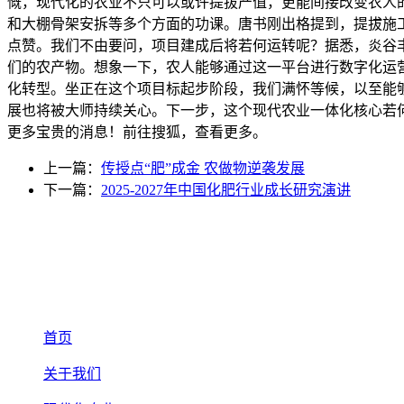
慨，现代化的农业不只可以或许提拔产值，更能间接改变农人的
和大棚骨架安拆等多个方面的功课。唐书刚出格提到，提拔施
点赞。我们不由要问，项目建成后将若何运转呢？据悉，炎谷
们的农产物。想象一下，农人能够通过这一平台进行数字化运
化转型。坐正在这个项目标起步阶段，我们满怀等候，以至能
展也将被大师持续关心。下一步，这个现代农业一体化核心若
更多宝贵的消息！前往搜狐，查看更多。
上一篇：
传授点“肥”成金 农做物逆袭发展
下一篇：
2025-2027年中国化肥行业成长研究演讲
首页
关于我们