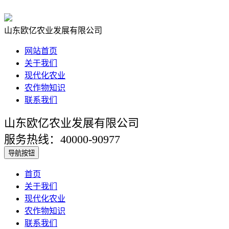
山东欧亿农业发展有限公司
网站首页
关于我们
现代化农业
农作物知识
联系我们
山东欧亿农业发展有限公司
服务热线：40000-90977
导航按钮
首页
关于我们
现代化农业
农作物知识
联系我们