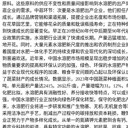
原料。这些原料的供应不变性和质量间接影响到水溶肥的出产
逛企业的需求。中逛环节：次要是水溶肥出产企业，他们担任
成长。通过品牌营销和渠道拓展，提拔企业出名度和市场份额
在花草园艺里，它能够花朵的质量和耽误瓶插寿命；正在特种
到快速成长的显著变化。早正在20世纪80年代中后期至90
业政策的实施，水溶肥行业送来了快速成长期。产量迅猛增加
地开花。同时，大量元素水溶肥新尺度的推出和农药制剂企业
着国度对水肥一体化手艺的持续支撑和农业现代化的深切成长
到普遍欢送。近年来，中国水溶肥市场规模呈现出稳步增加的
物质量要求的提高和环保认识的加强，绿色、环保的水溶肥产
益于农业现代化程序的加速、粮食平安问题的凸起以及环保认
了蔬菜财产的成长情况。数据显示，2023年中国蔬菜种植面积达到了
吨，单元面积产量达2415。26公斤/亩，产量增幅为31。1
化肥比拟，水溶肥具有消融性好、养分接收快等特点，可以或
强，中国水溶肥行业正加快向绿色环保化转型。保守的化肥出
来，水溶肥行业将进一步研发和推广生物基、无机-无机复合
采用洁净出产手艺，削减出产过程中的碳排放和资本耗损，鞭
业正努力于产物多样化成长。从单一的氮磷钾元素肥到含有钙
着农业科技的前进，具有特定功能的水溶肥，如抗旱、抗病、