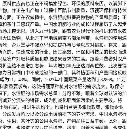
，原料供应商也正在不竭摸索绿色、环保的原料来历，以满脚下
产物，并正在出产加工过程中严酷节制质量，沉视环保和可持续
植方面。正在农做植中，水溶肥能够提高做物的产量和质量；正
量和茶叶口感取产量。中国水溶肥行业的成长过程履历了从起步
市场规模无限。进入21世纪后，跟着农业现代化的推进和节水农
到大田做物，从北方干旱地域到南方潮湿地带，水溶肥的使用遍
激烈，企业需要不竭立异和提拔办事质量以应对挑和。将来，跟
新兴的、快速成长的行业，因其高效、环保和科技型的长处而遭
以及农户对肥料质量和施肥结果要求的提高。跟着消费者对农产
模将连结不变增加态势，年均增加率无望达到两位数。此次要得
做为日常糊口中不成或缺的一部门，其种植面积和产量间接反映
21。43%。同时，2023年中国蔬菜产量达到了82868。11万
且对肥料质量要求高，这使得蔬菜种植对水溶肥的需求庞大。取保守
积下，水溶肥的市场需求总量十分可不雅。跟着全球对认识的加
削减养分流失的特征，成为削减化肥面源污染的主要手段。将
善土壤布局，推进生态均衡。也将出台更多激励政策，激励企业
、分歧发展阶段以及分歧土壤前提下的养分需求，中国水溶肥行
菜、生果、茶叶等的公用水溶肥，产物品种日益丰硕。此外，跟
化需求，也推进了农业提质增效。将来，跟着基因编纂、合成生