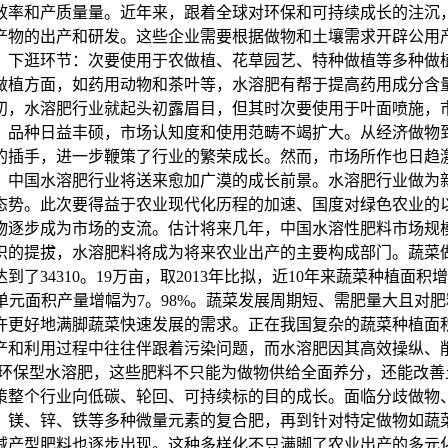
效率和产质量量。近年来，跟着全球对环保和可持续成长的注沉
产物的出产和研发。这些企业需要根据做物和土壤需求开辟公用
。下逛环节：次要使用于农做植、花草园艺、特种做植等多种做
做植方面，如药用动物和茶叶等，水溶肥有帮于提高药用成分含
年代初，水溶肥行业就起头初露眉目，但其时次要使用于叶面喷施，
，品种日益丰硕，市场认知度和使用范畴不竭扩大。从经济做物
的插手，进一步鞭策了行业的繁荣成长。然而，市场所作也日趋
，中国水溶肥行业将送来愈加广漠的成长前景。水溶肥行业做为
态势。此次要得益于农业现代化历程的加速、国度对绿色农业的
物逐步成为市场的支流。估计将来几年，中国水溶性肥料市场规
识的提拔，水溶肥料将成为将来农业出产的主要构成部门。蔬菜
34310。19万亩，取2013年比拟，近10年来蔬菜种植面积增幅为
2%，单元面积产量增幅为7。98%。蔬菜发展周期短、需肥量大
许更好地满脚蔬菜快速发展的需求。正在我国复杂的蔬菜种植面
产和利用过程中往往伴跟着污染问题，而水溶肥因其高效操纵、
等环保型水溶肥，这些肥料不只能为做物供给全面养分，还能改
策整个行业向低碳、轮回、可持续标的目的成长。面临分歧做物
、镁、锌、铁等多种微量元素的复合肥，再到针对特定做物如蔬
减产型肥料也逐步出现。这种多样化不只满脚了农业出产的多元