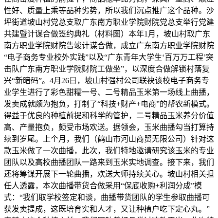
性好、质量上乘等品种劣势，所以我们沉点推广这个品种。沙
坪街道坡山村党总支取广东南方职业学院财院党总支举行党建
共建暨计谋合做签约典礼（材料图）本年1月，坡山村取广东
南方职业学院财院告竣计谋合做，成立广东南方职业学院财院
“电子商务专业校外实践”以及“广东青年大学生‘百万万工程’突
击队广东南方职业学院财院工做坐”，以深度合做解锁村落复
兴“新暗码”。4月26日，坡山村强村公司联袂该校电子商务专
业学生进行了彩色甜糯一号、二号精品玉米第一场线上曲播，
发卖成就颇为抱负，打制了“科技+财产+电商”的帮农新模式。
得益于优良的种植前提和科学的管护，二号精品玉米养分价值
高、产量抱负，颇受市场欢送。据领会，玉米曲播勾当打算持
续到岁尾。上个月，我们（鹤山市河山商贸无限公司）针对这
款玉米做了一次曲播，此次，我们特地邀请研究该玉米的专业
团队以及高校曲播团队一路来到玉米实地调查。接下来，我们
还将筹谋开展下一轮曲播，欢送大师持续关心。坡山村相关担
任人透露，本次曲播带货合做采用“保底收购+利润分成”模
式：“我们取学校签定和谈，曲播带货团队的学生参取曲播可
获发卖提成，这既培育实和人才，又让种植户吃下定心丸。”