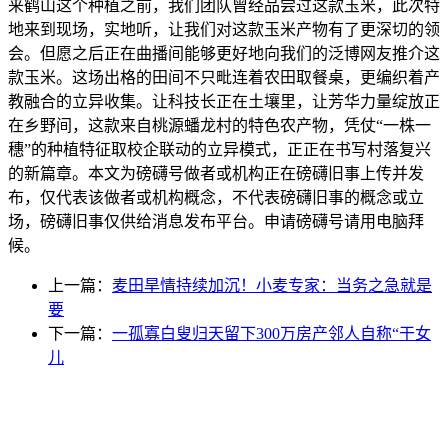
来鹤山这个种植之前，我们团队曾经品尝过这款玉米，此次特
地来到现场，实地听，让我们对这款玉米产物有了更深切的领
会。但愿之后正在曲播间能够更好地向我们的泛博网友推介这
款玉米。这场出格的田间不只毗连着农田取餐桌，更编织着产
教融合的立异收集。让科技长正在土壤里，让芳华力量绽放正
在乡野间，这款来自桃源蟠龙村的特色农产物，凭仗“一株一
穗”的种植特征取校企联动的立异模式，正正在书写村落复兴
的新篇章。本文为磅礴号做者或机构正在磅礴旧事上传并发
布，仅代表该做者或机构概念，不代表磅礴旧事的概念或立
场，磅礴旧事仅供给消息发布平台。申请磅礴号请用电脑拜
候。
上一篇：
麦田旱情持续加沉！小麦专家：当务之急就是
要
下一篇：
一孤寡白叟归天留下300万房产邻人自称“干女
儿