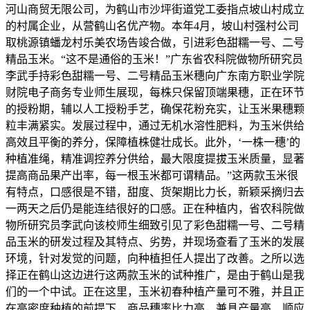
河山商贸无限公司，为鹤山市沙坪街道党工委指点坡山村成立
的村属企业，从营鹤山名优产物。本年4月，坡山村强村公司
取桃源镇蟠龙村乐美农场告竣合做，引进彩色甜糯一号、二号
精品玉米。“这不是通俗的玉米！”广东省农科院做物所研究员
李武手持彩色甜糯一号、二号精品玉米穗向广东南方职业学院
财院电子商务专业师生展现，每株只保留顶端果穗，正在环节
的授粉期，辅以人工授粉手艺，确保花粉充实，让玉米果穗颗
粒丰满紧实。发展过程中，通过无机水溶性肥料，为玉米供给
高效且平衡的养分，保障植株健壮成长。此外，‘一株一穗’的
种植准绳，精准调控养分供给，最大限度提拔玉米质量，显著
提高商品果产出率，每一根玉米都可谓精品。”这两款玉米很
有特点，口感很是不错，甜度、货架期比力长，新颖采摘归去
一两天之后仍是能连结很好的口感。正在种植内，省农科院做
物所研究员李武向该校师生细致引见了彩色甜糯一号、二号精
品玉米的研发过程及其特点、劣势，并现场查看了玉米的发展
环境，针对发觉的问题，向种植担任人提出了改善。之所以选
择正在鹤山这边进行这两款玉米的试种推广，是由于鹤山是我
们的一个中试。正在这里，玉米初春种植产量可不雅，并且正
在高密度种植的前提下，商品穗率比力高，兼具产量高、顺应