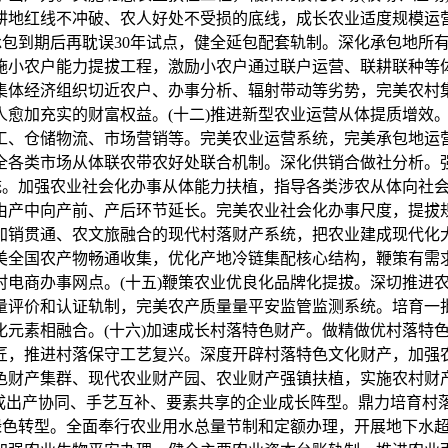
耕地红线不冲破、农人好处不受损的底线，成长农业适度规模运
承包到期后再耽误30年试点，健全延包配套轨制。深化承包地所
施小农户能力提拔工程，激励小农户通过联户运营、联耕联种等体
集体经济组织切近农户、办事分析、辐射带动等劣势，完美农村
人愈加充实的财富权益。(十二)推进新型农业运营从体提质增效
工、仓储物流、市场营销等。完美农业运营系统，完美承包地运
全各类市场从体联农带农好处联合机制。深化供销合做社分析。
系统。加强农业社会化办事从体能力扶植，指导各类涉农从体向社
由产中向产前、产后环节延长。完美农业社会化办事尺度，提拔
加销贯通、农文旅融合的现代村落财产系统，把农业建成现代化大
美全国农产物畅通收集，优化产地冷链集配核心结构，鞭策有需
村电商办事网点。(十五)鞭策农业优良化品牌化提拔。深切推进
量评价和认证轨制，完美农产质量量平安监管监测系统。培育一
化元素相融合。(十六)加速成长村落特色财产。做精做优村落特
匠，推进村落保守工艺复兴。深度开辟村落特色文化财产，加强
色财产集群、现代农业财产园、农业财产强镇扶植，实施农村财
构成出产协同、手艺互补、要素共享的企业成长阵型。鼎力培育村
面绿色转型。全面奉行农业用水总量节制和定额办理，开展地下水