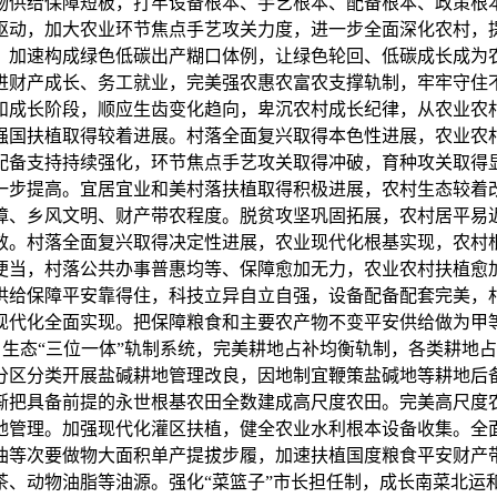
物供给保障短板，打牢设备根本、手艺根本、配备根本、政策根
驱动，加大农业环节焦点手艺攻关力度，进一步全面深化农村，
，加速构成绿色低碳出产糊口体例，让绿色轮回、低碳成长成为
进财产成长、务工就业，完美强农惠农富农支撑轨制，牢牢守住
和成长阶段，顺应生齿变化趋向，卑沉农村成长纪律，从农业农
业强国扶植取得较着进展。村落全面复兴取得本色性进展，农业
技配备支持持续强化，环节焦点手艺攻关取得冲破，育种攻关取得
一步提高。宜居宜业和美村落扶植取得积极进展，农村生态较着
障、乡风文明、财产带农程度。脱贫攻坚巩固拓展，农村居平易
成效。村落全面复兴取得决定性进展，农业现代化根基实现，农
便当，村落公共办事普惠均等、保障愈加无力，农业农村扶植愈
供给保障平安靠得住，科技立异自立自强，设备配备配套完美，
现代化全面实现。把保障粮食和主要农产物不变平安供给做为甲
、生态“三位一体”轨制系统，完美耕地占补均衡轨制，各类耕地
红线。分区分类开展盐碱耕地管理改良，因地制宜鞭策盐碱地等耕地
渐把具备前提的永世根基农田全数建成高尺度农田。完美高尺度
地管理。加强现代化灌区扶植，健全农业水利根本设备收集。全面
油等次要做物大面积单产提拔步履，加速扶植国度粮食平安财产
茶、动物油脂等油源。强化“菜篮子”市长担任制，成长南菜北运