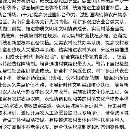
面源污染分析防治，成长生态轮回农业。健全山川林田湖草沙一
分析弥补，健全横向生态弥补机制，统筹推进生态损害补偿。正
合排场。(十九)提高农业国际合作力。激励国内劣势农产物参
验区、海南商业港等先行先试感化。深耕多双边农业合做关系，
代糊口前提，推进物质文明和文明协调成长，实现村落全面提
构的统筹，分类编制村庄规划。深切实施村落扶植步履，逐渐提
系统和新型根本设备扶植。完美农村公共办事系统，提高农村教
儿童和残疾人关爱办事系统。结实推进农村茅厕，分区分类推进
。和成长新时代“枫桥经验”，健全党组织带领的自治、、德治
运转经费保障轨制。培育选拔村党组织带头人。鞭策下层纪检监
互帮性社会组织健康成长。健全村平易近会议、村平易近代表会
下移，健全乡镇(街道)职责和、资本相婚配轨制，加强乡镇(街
行社会从义焦点价值不雅，拓展新时代文明实践核心扶植，培育新
以农人为从体办妥中国农人丰收节。实施农耕文化传承工程，强
加富有农耕农趣农味、表现协调和顺和美的村落文化产物办事供
三)拓宽农人增收致富渠道。强大县域富平易近财产，鞭策县域
技术培训，激励开展农人工急需紧缺职业专项培训，健全跨区域
、合做等体例盘活操纵。有序推进农村集体运营性扶植用地入
当令提高根本养老金尺度，健全低保尺度制定和动态调零件制。