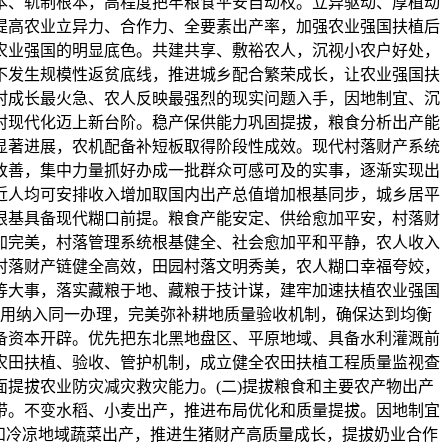
本、轨制根本，高程度把牢粮食平安自动权。立异驱动、厚植动
提高农业立异力、合作力、全要素出产率，加强农业强国扶植后
农业强国的明显底色。共建共享、敷裕农人，沉视小农户好处，
不发生规模性返贫底线，推进城乡配合繁荣成长，让农业强国扶
村成长最火急、农人反映最强烈的现实问题入手，因地制宜、沉
农村现代化迈上新台阶。稳产保供能力巩固提拔，粮食分析出产能
显著进展，农机配备补短板取得阶段性成效。现代村落财产系统
改善，集中力量抓好办成一批群众可感可及的实事，逐渐实现出
近人均可安排收入增加取国内出产总值增加根基同步，城乡居平
村根基具备现代糊口前提。粮食产能安定、供给愈加平安，村落财
加完美，村落管理系统根基健全、社会愈加平和平静，农人收入
村落财产链健全高效，田园村落文明秀美，农人糊口幸福夸姣，
等大事，落实藏粮于地、藏粮于技计谋，建牢加速扶植农业强国
占用纳入同一办理，完美弥补耕地质量验收机制，确保达到均衡
后备资本开辟。优先把东北黑地盘区、平原地域、具备水利灌溉前
农田扶植、验收、管护机制，成立健全农田扶植工程质量监视查
提拔农业防灾减灾救灾能力。(二)提拔粮食和主要农产物出产
带。不变水稻、小麦出产，推进布局优化和质量提拔。因地制宜
和冷凉地域蔬菜出产，推进生猪财产高质量成长，提拔奶业合作