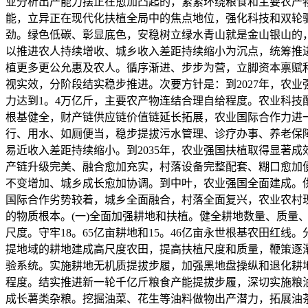
业分析出产能力摆正在愈加凸起的，紧紧环绕粮食和主要农产
能，立异正在现代化扶植全局中的焦点地位，强化科技和双轮
劲。绿色低碳、彰显底色，安稳树立绿水青山就是金山银山的
以推进农人持续增收、城乡收入差距持续缩小为沉点，统筹推
植更多更公允惠及农人。循序渐进、步步为营，立脚资本禀赋
视实效，分阶段结实稳步推进。次要方针是：到2027年，农
力达到1。4万亿斤，主要农产物连结合理自给程度。农业科
根基健全，财产链供应链价值链延长拓展，农业国际合作力进
行、用水、如厕便当，稳步提拔污水管理、诊疗办事、养老保
易近收入差距持续缩小。到2035年，农业强国扶植取得显著
产链升级完美、融合愈加充实，村落设备完整配套、糊口愈加
不变增加、城乡成长愈加协调。到中叶，农业强国全面建成。
国际合作劣势较着，城乡全面融合，村落全面复兴，农业农村
的物质根本。(一)全面加强耕地和扶植。健全耕地数量、质量
尺度。守牢18。65亿亩耕地和15。46亿亩永世根基农田
提地域的耕地建成高尺度农田，提高扶植尺度和质量，鞭策逐
验系统。实施耕地无机质提拔步履，加强黑地盘操纵和退化耕
程度。结实推进新一轮千亿斤粮食产能提拔步履，深切实施粮
成长薯类杂粮。挖掘油菜、花生等油料做物出产潜力，拓展油