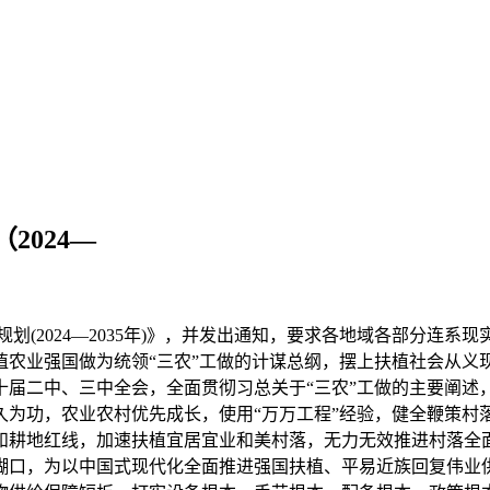
024—
(2024—2035年)》，并发出通知，要求各地域各部分连
植农业强国做为统领“三农”工做的计谋总纲，摆上扶植社会从义
十届二中、三中全会，全面贯彻习总关于“三农”工做的主要阐述
久为功，农业农村优先成长，使用“万万工程”经验，健全鞭策村
和耕地红线，加速扶植宜居宜业和美村落，无力无效推进村落全
糊口，为以中国式现代化全面推进强国扶植、平易近族回复伟业