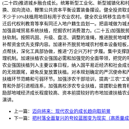
(二十四)推进城乡融合成长。统筹新型工业化、新型城镇化
换、双向流动，鞭策公共资本平衡设置装备摆设。健全投资取
不少于10%扶植用地目标用于农业农村。健全农业转移生齿
迁后代权利教育等享有同迁入地户籍生齿划一。把县域做为城
加强县域贸易系统扶植，挖掘农村消费潜力。(二十五)加强
扶轨制。按照巩固、升级、盘活、调整的准绳，推进脱贫地域
补帮资金优先支撑内容。加速补齐脱贫地域农村根本设备短板，
点帮扶，深化工具部协做，推进“万企兴万村”步履。集中支
理机制。加速扶植农业强国必需和加强党的全面带领，把党的
农业强国扶植列入主要议事日程，纳入国平易近经济和社会成
的无效跟尾，避免反复放置扶植。对本规划确定的严沉使命和
扶植环节范畴和亏弱环节。加强涉农干部培训，提高“三农”工
育和外部引进相连系，加强高校涉农专业扶植，提拔职业教育
励部地域经济成长程度较高、资本前提较好的市地加速扶植农
演讲。
上一篇：
迈向将来：现代农业的成长趋向取前景
下一篇：
把村落全面复兴的夸姣蓝图变为现实（高质量成