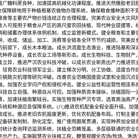
推广糖料蔗良种，加速提高机械化功课程度。推进天然橡胶老旧胶
全保障耕地用于种植根基农做物办理系统，确保粮食播种面积不变正
粮食等主要农产物价钱连结正在合理程度。完美农业安全大灾风
收入可按用于粮食从产区的高尺度农田扶植、现代种业提拔等，统
销和储蓄办理体系体例机制，成立监管新模式。健全粮食和主要
种、收成、储运、加工、消费等全链条全环节节约减损，完美反食
的前提下，成长木本粮油。成长洪流面生态渔业，推进陆基和深
代种养设备，成长农业工场等新形态。成长生物科技、生物财产
技立异，推进严沉农业科技冲破，以成长农业新质出产力推进农业
，培育农业科技领军企业，建立梯次分明、分工协做、适度合作
灾祸致灾机理等研究冲破。改善农业范畴国度尝试室和全国沉点
做。加强农业学问产权和侵权冲击。健全公益性和运营性相连系的
科技自立自强、种源自从可控。加强种质资本操纵，扶植国际一
算，加速扶植南繁硅谷。实施生物育种严沉专项，选育高油高产
系统和种源应急保障系统。(八)推进农机配备全程全面升级。加
效成长。推进老旧农机报废更新，优化农机配备布局。打制主要
配备研发制制、熟化定型、推广使用跟尾贯通，实现种养加全链条
村统计查询拜访监测系统，扶植全范畴笼盖、多层级联通的农业
字出产力。实施聪慧农业扶植工程，鞭策规模化农场(牧场、渔场