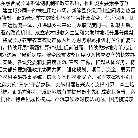
城乡融合成长体系体例机制和政策系统，推进城乡要素平等互
。建立城乡同一的扶植用地市场，新编县乡级河山空间规划放置
事轨制，鞭策合适前提的农业转移生齿社会安全、住房保障、随
、客运物流一体，推进城乡根基公共办事尺度同一、轨制并轨。
止返贫致贫机制，成立农村低收入生齿和欠发财地域分层分类帮
，将成长联农带农富农财产做为地方财务跟尾推进村落全面复兴
，持续开展“雨露打算+”就业促前进履。持续做好地方单元定
施兴边富平易近步履。健全脱贫攻坚国度投入构成资产的长效办
实处。各级党委和要高度注沉“三农”工做，扛起从体义务，将
相关部分要加强政策协同共同，强化规划、项目、资金、要素间
全农村金融办事系统，成长多条理农业安全，沉点支撑农业强国
能力的“三农”干部步队。实施村落复兴人才支撑打算，本土培
系统。鞭策东部沿海发财地域有前提省份率先建成农业强省，激
差同化、特色化成长模式。严沉事项及时按法式向、国务院请示