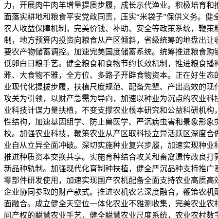
力，开展肉牛肉羊增量提质步履，成长示代渔业。积极培育和
面落实耕地和粮食平安党政同责，压实“米袋子”保供义务。健
农人收益保障机制，完美价钱、补助、安全等政策系统，鞭策
制，地方预算内投资向粮食从产区倾斜，省级统筹的地盘出让
要农产物储蓄调控。加速完美国度储蓄系统。统筹推进粮食购
低卵白日粮手艺。健全粮食和食物节约长效机制，推进粮食播
雅、大食物不雅，全方位、多路子开辟食物资本。正在好生态
业现代化提拔步履，扶植尺度规范、配备先辈、产出高效的现
攻关为引领，以财产急需为导向，加速以种业为沉点的农业科
业科技计谋力量扶植，不变支撑农业根本研究和公益科研机构
性结构，加速基因组学、防止兽医学、严沉病虫害和景象形象
校。加强农业科技，鞭策农业从产区取科技立异活跃区深度合
业自从立异全面冲破。深切实施种业复兴步履，加速实现种业
推进种质资本交换共享。实施育种结合攻关和畜禽遗传改良打
新品种轨制。加强现代化育制种扶植，健全严沉品种支持推广
零部件研发使用，加速实现国产农机配备全面支持农业高质高
企业协同参取的财产款式。推进农机农艺深度融合，鞭策农机
面融合。成立健全天空位一体化农业不雅测收集，完美农业农
问产权的聪慧农业手艺，健全聪慧农业尺度系统，农业农村数