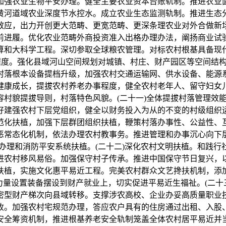
加强农业生物平安办理。健全主要农业资本台账轨制。推进农业
黄河道域农业深度节水控水。成立农业生态监测轨制。推进生态
效应，出力开创更大范畴、更宽范畴、更深条理农业对外合做新场
前进履。优化农业范畴外商投资准入出格办理办法，阐扬商业试
算和大科学工程。深切参取全球粮农管理。对标农村根基具备现
植程度。强化县域河山空间规划对城镇、村庄、财产园区等空间结
村落根本设备提档升级，加强农村交通运输网、供水设备、能源
健康成长，提拔农村养老办事程度，健全农村老年人、留守妇女
村貌提拔导则，村落特色风貌。(二十一)全体提拔村落管理效能
好建强农村下层党组织，健全以财务投入为从的不变的村级组织
范化扶植，加强下层群团组织扶植，鞭策村落办事性、公益性、
常态化机制，依法办理农村教事务。推进管理和办事沉心向下层
办理和消防平安系统扶植。(二十二)深化农村文明扶植。和践
进农村移风易俗。加强保守村子传承。推进中国保守节日复兴，
扶植，实施文化惠平易近工程。完美农村群众文艺搀扶机制，添
力量设置装备摆设到财产就业上，切实促进平易近生福祉。(二十
密型财产梯次向县域转移。支撑涉农高校、企业办妥高质量职业
收。加强农村宅规范办理，答应农户具有的住房通过出租、入股
安全筹资机制，推进根基养老安全轨制笼盖全体农村居平易近并