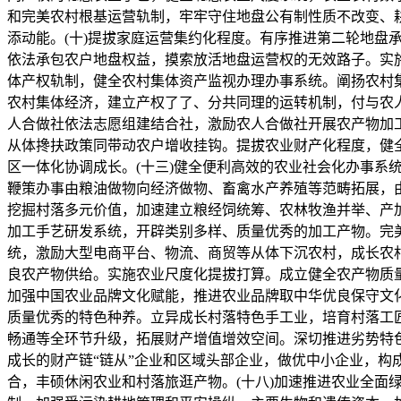
和完美农村根基运营轨制，牢牢守住地盘公有制性质不改变、
添动能。(十)提拔家庭运营集约化程度。有序推进第二轮地盘
依法承包农户地盘权益，摸索放活地盘运营权的无效路子。实
体产权轨制，健全农村集体资产监视办理办事系统。阐扬农村
农村集体经济，建立产权了了、分共同理的运转机制，付与农
人合做社依法志愿组建结合社，激励农人合做社开展农产物加
从体搀扶政策同带动农户增收挂钩。提拔农业财产化程度，健
区一体化协调成长。(十三)健全便利高效的农业社会化办事
鞭策办事由粮油做物向经济做物、畜禽水产养殖等范畴拓展，
挖掘村落多元价值，加速建立粮经饲统筹、农林牧渔并举、产
加工手艺研发系统，开辟类别多样、质量优秀的加工产物。完
统，激励大型电商平台、物流、商贸等从体下沉农村，成长农
良农产物供给。实施农业尺度化提拔打算。成立健全农产物质
加强中国农业品牌文化赋能，推进农业品牌取中华优良保守文
质量优秀的特色种养。立异成长村落特色手工业，培育村落工
畅通等全环节升级，拓展财产增值增效空间。深切推进劣势特
成长的财产链“链从”企业和区域头部企业，做优中小企业，
合，丰硕休闲农业和村落旅逛产物。(十八)加速推进农业全