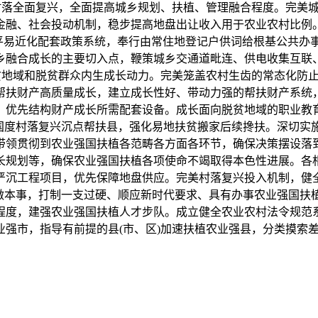
和村落全面复兴，全面提高城乡规划、扶植、管理融合程度。完美
金融、社会投动机制，稳步提高地盘出让收入用于农业农村比例
市平易近化配套政策系统，奉行由常住地登记户供词给根基公共办
乡融合成长的主要切入点，鞭策城乡交通道毗连、供电收集互联
脱贫地域和脱贫群众内生成长动力。完美笼盖农村生齿的常态化防
帮扶财产高质量成长，建立成长性好、带动力强的帮扶财产系统
优先结构财产成长所需配套设备。成长面向脱贫地域的职业教育
撑国度村落复兴沉点帮扶县，强化易地扶贫搬家后续搀扶。深切实
带领贯彻到农业强国扶植各范畴各方面各环节，确保决策摆设落到
长规划等，确保农业强国扶植各项使命不竭取得本色性进展。各
严沉工程项目，优先保障地盘供应。完美村落复兴投入机制，健
做本事，打制一支过硬、顺应新时代要求、具有办事农业强国扶植
程度，建强农业强国扶植人才步队。成立健全农业农村法令规范
业强市，指导有前提的县(市、区)加速扶植农业强县，分类摸索