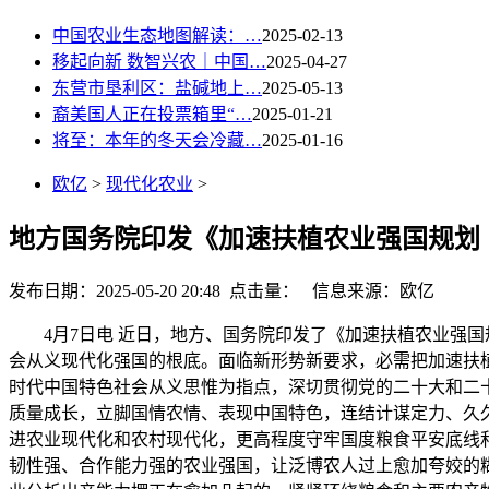
中国农业生态地图解读：…
2025-02-13
移起向新 数智兴农｜中国…
2025-04-27
东营市垦利区：盐碱地上…
2025-05-13
裔美国人正在投票箱里“…
2025-01-21
将至：本年的冬天会冷藏…
2025-01-16
欧亿
>
现代化农业
>
地方国务院印发《加速扶植农业强国规划（2
发布日期：2025-05-20 20:48 点击量：
信息来源：欧亿
4月7日电 近日，地方、国务院印发了《加速扶植农业强国规划
会从义现代化强国的根底。面临新形势新要求，必需把加速扶
时代中国特色社会从义思惟为指点，深切贯彻党的二十大和二
质量成长，立脚国情农情、表现中国特色，连结计谋定力、久
进农业现代化和农村现代化，更高程度守牢国度粮食平安底线
韧性强、合作能力强的农业强国，让泛博农人过上愈加夸姣的