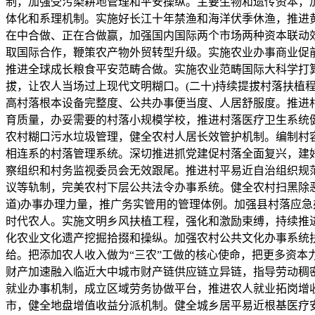
制，加强受污染耕地管理和平安操纵。主要生物和遗传资本，
体化和系理机制。实施好长江十年禁渔和海洋伏季休渔，推进
在中合做、正在合做赢，加强国内国际两个市场两种资本联动
取国际合作，鞭策农产物外贸转型升级。实施农业办事商业促
推进全球成长粮食平安范畴合做。实施农业范畴国际大科学打
拔，让农人当场过上现代文明糊口。(二十)持续提拔村落扶
高村落根本设备完整度、公共办事便当度、人居舒服度。推进
育质量，办妥需要的村落小规模学校，推进村落医疗卫生系统
农村糊口污水垃圾管理，健全农村人居长效管护机制。编制村容
相连系的村落管理系统。深切推进抓党建促村落全面复兴，建
察组织和村务监视委员会无效跟尾。推进村平易近自治组织规
议等轨制，完美农村下层公共法令办事系统。健全农村扫黑除恶
道)办事办理力量，推广务实管用的管理体例。加强县村落应急
时代农人。实施文明乡风扶植工程，强化和激励束缚，持续推
化农业文化遗产挖掘拾掇和操纵。加强农村公共文化办事系统
给。把添加农人收入做为“三农”工做的核心使命，把更多资本
财产加速融入临近大中城市财产链供应链立异链，指导劳动稠
就业办事机制，成立区域劳务协做平台，推进农人就业拓岗增
市，健全地盘增值收益分派机制。健全城乡居平易近根基医疗