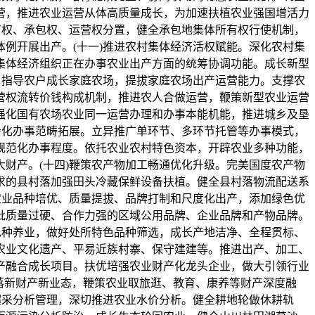
营，推进农业运营从体高质量成长，为加速扶植农业强国增活力
有权、承包权、运营权分置，健全承包地集体所有权行使机制，
例开展出产。(十一)推进农村集体经济活权赋能。深化农村集
集体经济组织正在办事农业出产方面的统筹协调功能。成长新型
。指导农户成长家庭农场，提拔家庭农场出产运营能力。支撑农
营权流转价钱构成机制，推进农人合做运营，鞭策新型农业运营
强化国有农场农业同一运营办理和办事本能机能，推进城乡及垦
会化办事范畴拓展。立异推广单环节、多环节托管等办事模式，
规范化办事程度。依托农业农村特色资本，开辟农业多种功能，
财产。(十四)鞭策农产物加工畅通优化升级。完美国度农产物
求的县村落加强田头冷藏保鲜设备扶植。健全县村落物流配送系
农业品种培优、质量提拔、品牌打制和尺度化出产，添加绿色优
批质量过硬、合作力强的区域公用品牌、企业品牌和产物品牌。
色种养业，做好处所特色品种筛选，成长产地洁净、全程贯标、
农业文化遗产、平易近族村寨、保守建建等。推进出产、加工、
产融合成长项目。扶优培强农业财产化龙头企业，做大引领行业
落新财产新业态，鞭策农业取旅逛、教育、康养等财产深度融
超采分析管理，深切推进农业水价分析。健全耕地轮做休耕轨