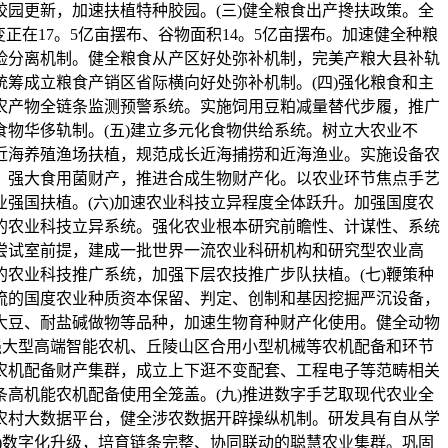
园更新，加速扶植特种胶园。(三)健全粮食出产搀扶政策。全
在17。5亿亩摆布、谷物面积14。5亿亩摆布。加速健全种粮
险分离机制。健全粮食从产区好处弥补机制，完美产粮大县补轨
筹成立粮食产销区省际横向好处弥补机制。(四)强化粮食和主
农产物全链条监测预警系统。实施饲用豆粕减量替代步履，推广
物华侈轨制。(五)建立多元化食物供给系统。树立大农业不
近海养殖渔场扶植，规范成长近海捕捞和近海渔业。实施设备农
，强大食用菌财产，推进合成生物财产化。以农业环节焦点手艺
强国扶植。(六)加速农业科技立异程度全体跃升。加强国度农
的农业科技立异系统。强化农业根本研究前瞻性、计谋性、系统
尝试室前提，建成一批世界一流农业科研机构和研究型农业高
农业科技推广系统，加强下层农技推广步队扶植。(七)鞭策种
流的国度农业种质资本保留、判定、创制和基因挖掘严沉设备，
大豆、耐盐碱做物等品种，加速生物育种财产化使用。健全动物
强大型高端智能农机、丘陵山区合用小型机械等农机配备和环节
农机配备财产集群，成立上下逛不变配套、工程电子等范畴相关
高机能农机配备使用全笼盖。(九)推进数字手艺取现代农业全
农村大数据平台，健全涉农数据开辟操纵机制。研发具有自从学
)数字化升级，培育链条完整、协同联动的聪慧农业集群。巩固