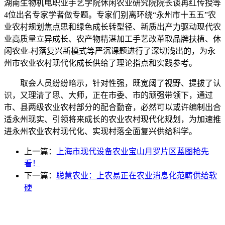
湖南生物机电职业手艺学院休闲农业研究院院长谈再红传授等
4位出名专家学者做专题。专家们别离环绕“永州市十五五”农
业农村规划焦点思和绿色成长转型径、新质出产力驱动现代农
业高质量立异成长、农产物精湛加工手艺改革取品牌扶植、休
闲农业-村落复兴新模式等严沉课题进行了深切浅出的，为永
州市农业农村现代化成长供给了理论指点和实践参考。
取会人员纷纷暗示，针对性强，既宽阔了视野、提拔了认
识，又理清了思、大师，正在市委、市的顽强带领下，通过
市、县两级农业农村部分的配合勤奋，必然可以或许编制出合
适永州现实、引领将来成长的农业农村现代化规划，为加速推
进永州农业农村现代化、实现村落全面复兴供给科学。
上一篇：
上海市现代设备农业宝山月罗片区蓝图抢先
看！
下一篇：
聪慧农业：上农易正在农业消息化范畴供给软
硬