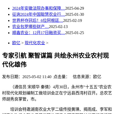
2024年安徽法院办事和保障…
2025-04-29
征询2024年中国聪慧农业行…
2025-01-30
世界杯夺冠后！6位阿根廷…
2025-02-19
农业包罗哪些财产…
2025-02-13
顺鑫农业：12月17日融资买…
2025-01-25
欧亿
>
现代化农业
>
专家引航 聚智谋篇 共绘永州农业农村现
代化雄伟
发布日期：2025-05-02 11:40 点击量：
信息来源：欧亿
（通信员 宋顺华 秦倩）4月30日，永州市“十五五”农业农
村现代化规划编制工做培训会正在宁远县西湾村召开。总农艺
师胡秀良掌管，市。
培训会特邀湖南农业大学二级传授黄璜、揭雨成、李军和