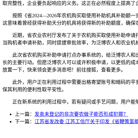
取完整性，企业要负起响应的义务。这正在必然程度上提高了
按照《省2024—2026年农机购买取使用补助机具补助额一
这意味着曾经获得补助天分的机具将获得新的补助额度，确保
近期，省农业农村厅发布了关于农机购买取使用补助申请打点办
当购机者申请补助，同时提拔审批效率，为泛博农人和农业机
此次省农机购买补助申请打点办事系统的，给泛博农人和出产企业带
长的主要行动。但愿泛博农人可以或许积极申请，以更低的成
放置一下，快来领会更多消息吧！前往搜狐，查看更多。
此外，用户正在利用过程中需要出格寄望账号和暗码的平安
保其利用的便利性取平安性。
正在新系统的利用过程中，若有疑问或手艺问题，用户能够
上一篇：
发卖未登记的非次要农做子能否形成犯罪？
下一篇：
江苏省发改委 江苏工信厅关于印发《省鞭策氢