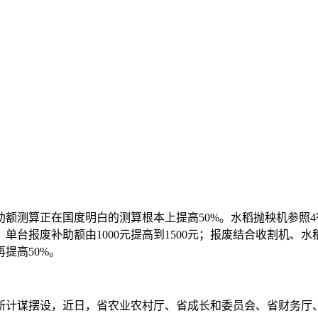
额测算正在国度明白的测算根本上提高50%。水稻抛秧机参照
单台报废补助额由1000元提高到1500元；报废结合收割机、水稻
提高50%。
谋摆设，近日，省农业农村厅、省成长和委员会、省财务厅、省