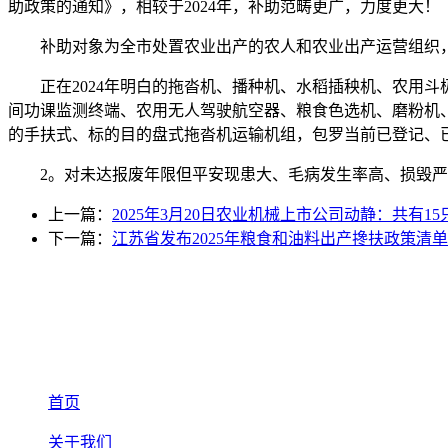
助政策的通知》，相较于2024年，补助范畴更广，力度更大！
补助对象为全市处置农业出产的农人和农业出产运营组织，
正在2024年明白的拖沓机、播种机、水稻插秧机、农用斗
间功课监测终端、农用无人驾驶航空器、粮食色选机、磨粉机
的手扶式、标的目的盘式拖沓机运输机组，包罗当前已登记、
2。对未达报废年限但平安现患大、毛病发生率高、损毁严
上一篇：
2025年3月20日农业机械上市公司动静：共有15
下一篇：
江苏省发布2025年粮食和油料出产搀扶政策清单
首页
关于我们