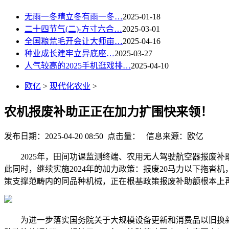
无雨一冬晴立冬有雨一冬…
2025-01-18
二十四节气(二)-方寸六合…
2025-03-01
全国粮荒毛开会让大师亩…
2025-04-16
种业成长建牢立异底座…
2025-03-27
人气较高的2025手机逛戏排…
2025-04-10
欧亿
>
现代化农业
>
农机报废补助正正在加力扩围快来领！
发布日期：2025-04-20 08:50 点击量：
信息来源：欧亿
2025年，田间功课监测终端、农用无人驾驶航空器报废补助
此同时，继续实施2024年的加力政策：报废20马力以下拖沓机，
策支撑范畴内的同品种机械，正在根基政策报废补助额根本上再
为进一步落实国务院关于大规模设备更新和消费品以旧换新计