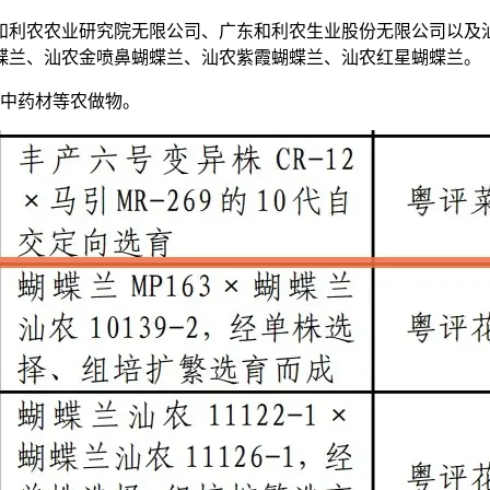
利农农业研究院无限公司、广东和利农生业股份无限公司以及汕
蝶兰、汕农金喷鼻蝴蝶兰、汕农紫霞蝴蝶兰、汕农红星蝴蝶兰。
中药材等农做物。